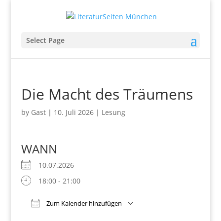
Select Page
Die Macht des Träumens
by
Gast
|
10. Juli 2026
|
Lesung
WANN
10.07.2026
18:00 - 21:00
Zum Kalender hinzufügen
Download ICS
Google Kalender
iCalendar
Office 365
Outlook Live