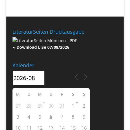
LiteraturSeiten Druckausgabe
›› Download LiSe 07/08/2026
Kalender
M
D
M
D
F
S
S
+
+
27
28
29
30
31
1
2
6
7
3
4
5
8
9
13
10
11
12
14
15
16