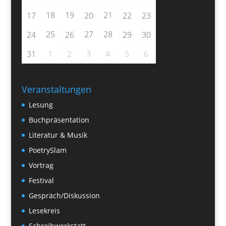
18
19
21
17
20
22
23
25
27
28
24
26
29
30
3
31
1
2
4
5
6
Veranstaltungen
Lesung
Buchpräsentation
Literatur & Musik
PoetrySlam
Vortrag
Festival
Gespräch/Diskussion
Lesekreis
Schreibwerkstatt