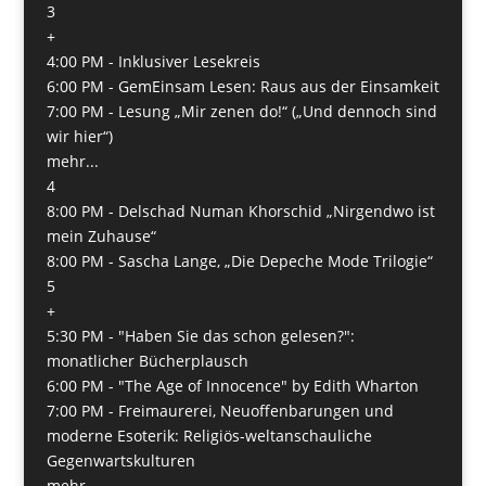
3
+
4:00 PM -
Inklusiver Lesekreis
6:00 PM -
GemEinsam Lesen: Raus aus der Einsamkeit
7:00 PM -
Lesung „Mir zenen do!“ („Und dennoch sind
wir hier“)
mehr...
4
8:00 PM -
Delschad Numan Khorschid „Nirgendwo ist
mein Zuhause“
8:00 PM -
Sascha Lange, „Die Depeche Mode Trilogie“
5
+
5:30 PM -
"Haben Sie das schon gelesen?":
monatlicher Bücherplausch
6:00 PM -
"The Age of Innocence" by Edith Wharton
7:00 PM -
Freimaurerei, Neuoffenbarungen und
moderne Esoterik: Religiös-weltanschauliche
Gegenwartskulturen
mehr...