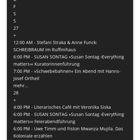
F
S
S
27
+
12:00 AM -
Stefani Straka & Anne Funck:
SCHREIBRAUM im Ruffinihaus
6:00 PM -
SUSAN SONTAG »Susan Sontag ›Everything
matters‹« Kuratorinnenführung
7:00 PM -
»Schwebebahnen« Ein Abend mit Hanns-
Josef Ortheil
mehr...
28
+
4:00 PM -
Literarisches Café mit Veronika Siska
6:00 PM -
SUSAN SONTAG »Susan Sontag ›Everything
matters‹« Feierabendführung
6:00 PM -
Uwe Timm und Fiston Mwanza Mujila. Das
Koloniale erzählen