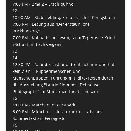
7:00 PM -
2mal2 – Erzählbühne
12
10:00 AM -
StabiLiebling: Ein persisches Königsbuch
7:00 PM -
Lesung aus "Der erstaunliche
Rückbankboy"
7:00 PM -
Kulinarische Lesung zum Tegernsee-Krimi
»Schuld und Schweigen«
13
14
12:30 PM -
"...und kreist und dreht sich nur und hat
kein Ziel" -- Puppenmenschen und
Menschenpuppen. Führung mit Rilke-Texten durch
die Ausstellung "Laurie Simmons. Dollhouse
Photographs" im Münchner Theatermuseum
15
1:00 PM -
Märchen im Westpark
6:00 PM -
Münchner Literaturbüro – Lyrisches
Sommerfest am Ferragosto
16