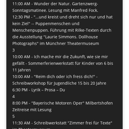
11:00 AM -
Wunder der Natur. Gartenzwerg-
Sonntagsmatinee. Lesung mit Manfred Fock.
12:30 PM -
"...und kreist und dreht sich nur und hat
kein Ziel" -- Puppenmenschen und
Menschenpuppen. Führung mit Rilke-Texten durch
die Ausstellung "Laurie Simmons. Dollhouse
Photographs" im Münchner Theatermuseum
3
10:00 AM -
Ich mache mir die Zukunft, wie sie mir
gefällt - Sommerferienwerkstatt für Kinder von 6 bis
11 Jahren
10:00 AM -
"Reim dich oder ich fress dich!" -
Schreibworkshop für Jugendliche 15 bis 20 Jahre
6:30 PM -
Lyrik – Prosa – Du
4
8:00 PM -
"Bayerische Motoren Oper" Milbertshofen
Zeitreise mit Lesung
5
11:30 AM -
Schreibwerkstatt "Zimmer frei für Texte"