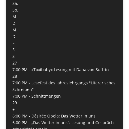
Sa.
So.
M
D
M
D
F
S
S
27
7:00 PM -
»Toxibaby« Lesung mit Dana von Suffrin
28
7:00 PM -
Lesefest des Jahreslehrgangs "Literarisches
Schreiben"
7:00 PM -
Schnittmengen
29
+
6:00 PM -
Désirée Opela: Das Wetter in uns
6:00 PM -
„Das Wetter in uns“: Lesung und Gespräch