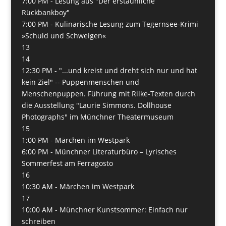
7:00 PM -
Lesung aus "Der erstaunliche
Rückbankboy"
7:00 PM -
Kulinarische Lesung zum Tegernsee-Krimi
»Schuld und Schweigen«
13
14
12:30 PM -
"...und kreist und dreht sich nur und hat
kein Ziel" -- Puppenmenschen und
Menschenpuppen. Führung mit Rilke-Texten durch
die Ausstellung "Laurie Simmons. Dollhouse
Photographs" im Münchner Theatermuseum
15
1:00 PM -
Märchen im Westpark
6:00 PM -
Münchner Literaturbüro – Lyrisches
Sommerfest am Ferragosto
16
10:30 AM -
Märchen im Westpark
17
10:00 AM -
Münchner Kunstsommer: Einfach nur
schreiben