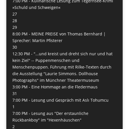
7:00 PM -
Kulinarische Lesung zum Tegernsee-Krimi
»Schuld und Schweigen«
27
28
29
8:00 PM -
MEINE PREISE von Thomas Bernhard |
Sprecher: Martin Pfisterer
30
12:30 PM -
"...und kreist und dreht sich nur und hat
kein Ziel" -- Puppenmenschen und
Menschenpuppen. Führung mit Rilke-Texten durch
die Ausstellung "Laurie Simmons. Dollhouse
Photographs" im Münchner Theatermuseum
3:00 PM -
Eine Hommage an die Fledermaus
31
7:00 PM -
Lesung und Gespräch mit Aslı Tohumcu
1
7:00 PM -
Lesung aus "Der erstaunliche
Rückbankboy" im "Hexenhäuschen"
2