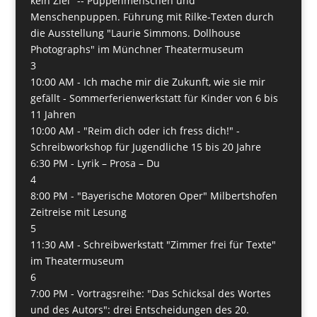
kein Ziel" -- Puppenmenschen und
Menschenpuppen. Führung mit Rilke-Texten durch
die Ausstellung "Laurie Simmons. Dollhouse
Photographs" im Münchner Theatermuseum
3
10:00 AM -
Ich mache mir die Zukunft, wie sie mir
gefällt - Sommerferienwerkstatt für Kinder von 6 bis
11 Jahren
10:00 AM -
"Reim dich oder ich fress dich!" -
Schreibworkshop für Jugendliche 15 bis 20 Jahre
6:30 PM -
Lyrik – Prosa – Du
4
8:00 PM -
"Bayerische Motoren Oper" Milbertshofen
Zeitreise mit Lesung
5
11:30 AM -
Schreibwerkstatt "Zimmer frei für Texte"
im Theatermuseum
6
7:00 PM -
Vortragsreihe: "Das Schicksal des Wortes
und des Autors": drei Entscheidungen des 20.