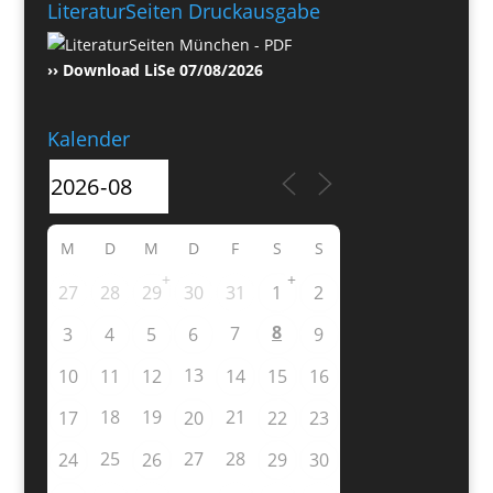
LiteraturSeiten Druckausgabe
›› Download LiSe 07/08/2026
Kalender
M
D
M
D
F
S
S
+
+
27
28
29
30
31
1
2
8
7
3
4
5
6
9
13
10
11
12
14
15
16
18
19
21
17
20
22
23
25
27
28
24
26
29
30