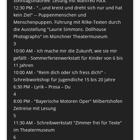
Sonntagsmatinee. Lesung mit Manfred Fock.
12:30 PM -
"...und kreist und dreht sich nur und hat
kein Ziel" -- Puppenmenschen und
Menschenpuppen. Führung mit Rilke-Texten durch
die Ausstellung "Laurie Simmons. Dollhouse
Photographs" im Münchner Theatermuseum
3
10:00 AM -
Ich mache mir die Zukunft, wie sie mir
gefällt - Sommerferienwerkstatt für Kinder von 6 bis
11 Jahren
10:00 AM -
"Reim dich oder ich fress dich!" -
Schreibworkshop für Jugendliche 15 bis 20 Jahre
6:30 PM -
Lyrik – Prosa – Du
4
8:00 PM -
"Bayerische Motoren Oper" Milbertshofen
Zeitreise mit Lesung
5
11:30 AM -
Schreibwerkstatt "Zimmer frei für Texte"
im Theatermuseum
6