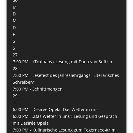
So.
M
D
M
D
F
S
S
27
7:00 PM -
»Toxibaby« Lesung mit Dana von Suffrin
28
7:00 PM -
Lesefest des Jahreslehrgangs "Literarisches
Schreiben"
7:00 PM -
Schnittmengen
29
+
6:00 PM -
Désirée Opela: Das Wetter in uns
6:00 PM -
„Das Wetter in uns“: Lesung und Gespräch
mit Désirée Opela
7:00 PM -
Kulinarische Lesung zum Tegernsee-Krimi