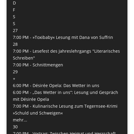
D
F
S
S
27
7:00 PM -
»Toxibaby« Lesung mit Dana von Suffrin
28
7:00 PM -
Lesefest des Jahreslehrgangs "Literarisches
Schreiben"
7:00 PM -
Schnittmengen
29
+
6:00 PM -
Désirée Opela: Das Wetter in uns
6:00 PM -
„Das Wetter in uns“: Lesung und Gespräch
mit Désirée Opela
7:00 PM -
Kulinarische Lesung zum Tegernsee-Krimi
»Schuld und Schweigen«
mehr...
30
7:00 PM -
Vortrag: Zwischen Heimat und Herrschaft –