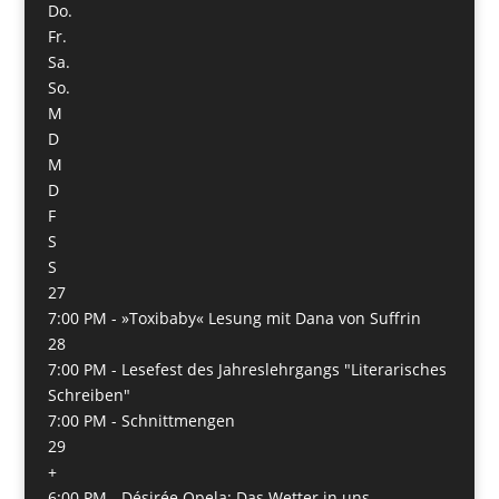
Do.
Fr.
Sa.
So.
M
D
M
D
F
S
S
27
7:00 PM -
»Toxibaby« Lesung mit Dana von Suffrin
28
7:00 PM -
Lesefest des Jahreslehrgangs "Literarisches
Schreiben"
7:00 PM -
Schnittmengen
29
+
6:00 PM -
Désirée Opela: Das Wetter in uns