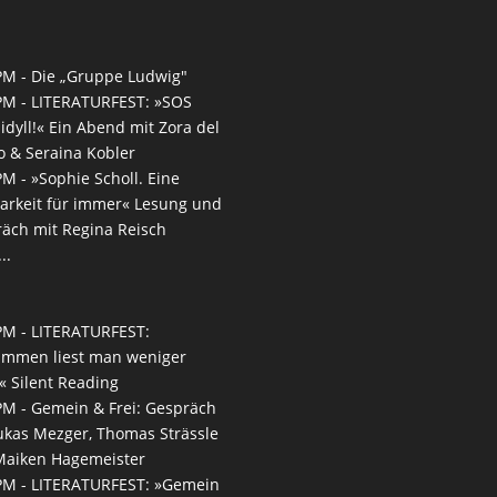
PM -
Die „Gruppe Ludwig"
PM -
LITERATURFEST: »SOS
idyll!« Ein Abend mit Zora del
 & Seraina Kobler
PM -
»Sophie Scholl. Eine
arkeit für immer« Lesung und
äch mit Regina Reisch
..
PM -
LITERATURFEST:
ammen liest man weniger
n« Silent Reading
PM -
Gemein & Frei: Gespräch
ukas Mezger, Thomas Strässle
Maiken Hagemeister
PM -
LITERATURFEST: »Gemein