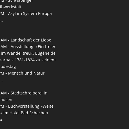
PM -
Schwabinger
ibwerkstatt
PM -
Asyl im System Europa
..
 AM -
Landschaft der Liebe
 AM -
Ausstellung: »Ein freier
, im Wandel treu«. Eugène de
arnais 1781-1824 zu seinem
Todestag
PM -
Mensch und Natur
..
 AM -
Stadtschreiberei in
hausen
PM -
Buchvorstellung »Weite
e« im Hotel Bad Schachen
au