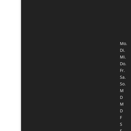
Mo.
Di.
Mi.
Do.
Fr.
Sa.
So.
M
D
M
D
F
S
S