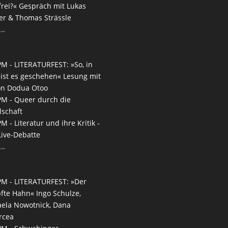
frei?« Gespräch mit Lukas
r & Thomas Strässle
..
PM -
LITERATURFEST: »So, in
 ist es geschehen« Lesung mit
on Dodua Otoo
PM -
Queer durch die
lschaft
PM -
Literatur und ihre Kritik -
Live-Debatte
..
PM -
LITERATURFEST: »Der
fte Hahn« Ingo Schulze,
ela Nowotnick, Dana
rcea