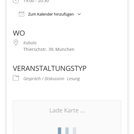
19:00 - 20:30
Zum Kalender hinzufügen
Download ICS
Google Kalender
iCalendar
Office 365
Outlook Live
WO
Kubula
Thierschstr. 39, München
VERANSTALTUNGSTYP
Gespräch / Diskussion
Lesung
Lade Karte ...