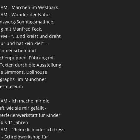
 AM -
Märchen im Westpark
 AM -
Wunder der Natur.
nzwerg-Sonntagsmatinee.
g mit Manfred Fock.
 PM -
"...und kreist und dreht
nur und hat kein Ziel" --
enmenschen und
chenpuppen. Führung mit
-Texten durch die Ausstellung
ie Simmons. Dollhouse
ographs" im Münchner
termuseum
 AM -
Ich mache mir die
t, wie sie mir gefällt -
rferienwerkstatt für Kinder
 bis 11 Jahren
 AM -
"Reim dich oder ich fress
" - Schreibworkshop für