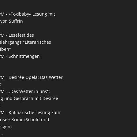
PM -
»Toxibaby« Lesung mit
von Suffrin
PM -
Lesefest des
slehrgangs "Literarisches
iben"
PM -
Schnittmengen
PM -
Désirée Opela: Das Wetter
s
PM -
„Das Wetter in uns“:
g und Gespräch mit Désirée
a
PM -
Kulinarische Lesung zum
nsee-Krimi »Schuld und
eigen«
..