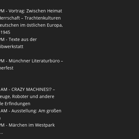
PM -
Vortrag: Zwischen Heimat
errschaft – Trachtenkulturen
eutschen im östlichen Europa,
–1945
PM -
Texte aus der
ibwerkstatt
PM -
Münchner Literaturbüro –
erfest
 AM -
CRAZY MACHINES!? –
euge, Roboter und andere
le Erfindungen
 AM -
Ausstellung: Am großen
m
PM -
Märchen im Westpark
..