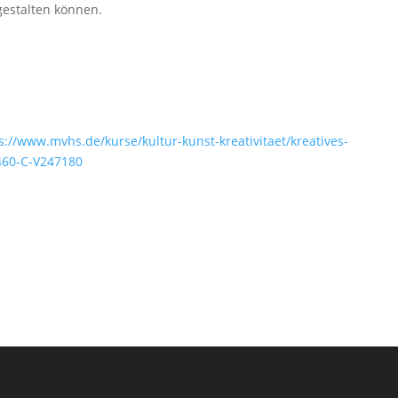
gestalten können.
s://www.mvhs.de/kurse/kultur-kunst-kreativitaet/kreatives-
-460-C-V247180