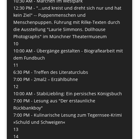
10:30 AM -
Märchen im Westpark
12:30 PM -
"...und kreist und dreht sich nur und hat
kein Ziel" -- Puppenmenschen und
Menschenpuppen. Führung mit Rilke-Texten durch
die Ausstellung "Laurie Simmons. Dollhouse
Photographs" im Münchner Theatermuseum
10
10:00 AM -
Übergänge gestalten - Biografiearbeit mit
dem Fundbuch
11
6:30 PM -
Treffen des Literaturclubs
7:00 PM -
2mal2 – Erzählbühne
12
10:00 AM -
StabiLiebling: Ein persisches Königsbuch
7:00 PM -
Lesung aus "Der erstaunliche
Rückbankboy"
7:00 PM -
Kulinarische Lesung zum Tegernsee-Krimi
»Schuld und Schweigen«
13
14