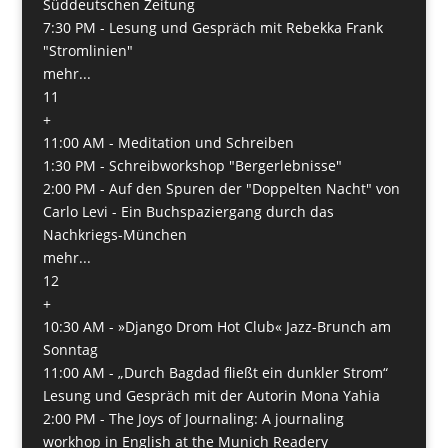
Süddeutschen Zeitung
7:30 PM -
Lesung und Gespräch mit Rebekka Frank
"Stromlinien"
mehr...
11
+
11:00 AM -
Meditation und Schreiben
1:30 PM -
Schreibworkshop "Bergerlebnisse"
2:00 PM -
Auf den Spuren der "Doppelten Nacht" von
Carlo Levi - Ein Buchspaziergang durch das
Nachkriegs-München
mehr...
12
+
10:30 AM -
»Django Drom Hot Club« Jazz-Brunch am
Sonntag
11:00 AM -
„Durch Bagdad fließt ein dunkler Strom“
Lesung und Gespräch mit der Autorin Mona Yahia
2:00 PM -
The Joys of Journaling: A journaling
workhop in English at the Munich Readery