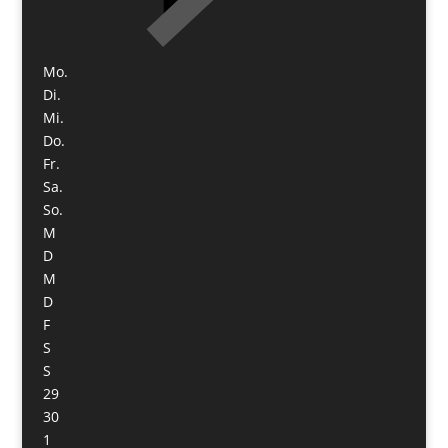
Mo.
Di.
Mi.
Do.
Fr.
Sa.
So.
M
D
M
D
F
S
S
29
30
1