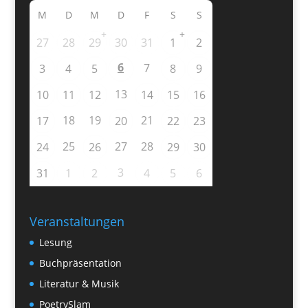
M
D
M
D
F
S
S
+
+
27
28
29
30
31
1
2
6
7
3
4
5
8
9
13
10
11
12
14
15
16
18
19
21
17
20
22
23
25
27
28
24
26
29
30
3
31
1
2
4
5
6
Veranstaltungen
Lesung
Buchpräsentation
Literatur & Musik
PoetrySlam