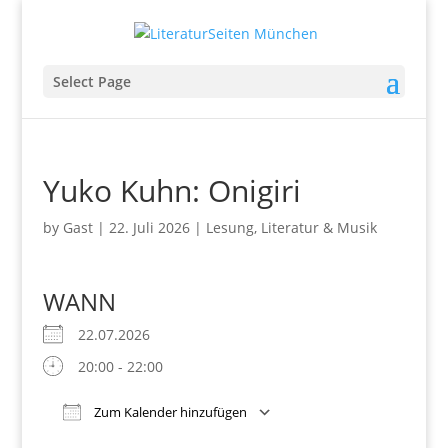
Select Page
Yuko Kuhn: Onigiri
by
Gast
|
22. Juli 2026
|
Lesung
,
Literatur & Musik
WANN
22.07.2026
20:00 - 22:00
Zum Kalender hinzufügen
Download ICS
Google Kalender
iCalendar
Office 365
Outlook Live