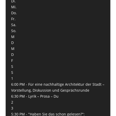
Di.
Mi.
Do.
Fr.
Sa.
So.
M
D
M
D
F
S
S
1
6:00 PM -
Für eine nachhaltige Architektur der Stadt –
Vorstellung, Diskussion und Gesprächsrunde
6:30 PM -
Lyrik – Prosa – Du
2
3
5:30 PM -
"Haben Sie das schon gelesen?":