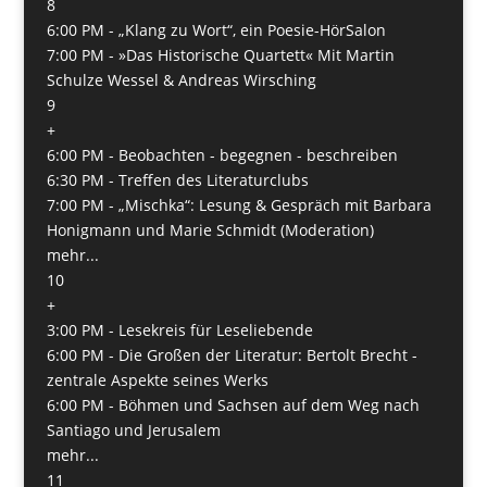
8
6:00 PM -
„Klang zu Wort“, ein Poesie-HörSalon
7:00 PM -
»Das Historische Quartett« Mit Martin
Schulze Wessel & Andreas Wirsching
9
+
6:00 PM -
Beobachten - begegnen - beschreiben
6:30 PM -
Treffen des Literaturclubs
7:00 PM -
„Mischka“: Lesung & Gespräch mit Barbara
Honigmann und Marie Schmidt (Moderation)
mehr...
10
+
3:00 PM -
Lesekreis für Leseliebende
6:00 PM -
Die Großen der Literatur: Bertolt Brecht -
zentrale Aspekte seines Werks
6:00 PM -
Böhmen und Sachsen auf dem Weg nach
San­tiago und Jerusalem
mehr...
11