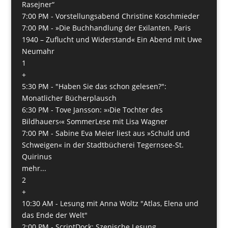
Rasejner“
7:00 PM -
Vorstellungsabend Christine Koschmieder
7:00 PM -
»Die Buchhandlung der Exilanten. Paris
1940 – Zuflucht und Widerstand« Ein Abend mit Uwe
Neumahr
1
+
5:30 PM -
"Haben Sie das schon gelesen?":
Monatlicher Bücherplausch
6:30 PM -
Tove Jansson: »›Die Tochter des
Bildhauers‹« SommerLese mit Lisa Wagner
7:00 PM -
Sabine Eva Meier liest aus »Schuld und
Schweigen« in der Stadtbücherei Tegernsee-St.
Quirinus
mehr...
2
+
10:30 AM -
Lesung mit Anna Woltz "Atlas, Elena und
das Ende der Welt"
2:00 PM -
ScriptDock: Szenische Lesung