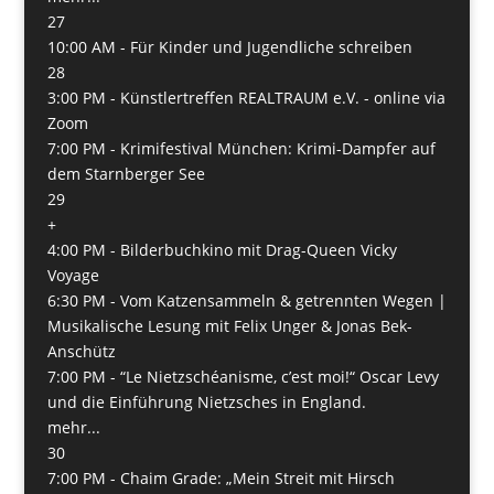
27
10:00 AM -
Für Kinder und Jugendliche schreiben
28
3:00 PM -
Künstlertreffen REALTRAUM e.V. - online via
Zoom
7:00 PM -
Krimifestival München: Krimi-Dampfer auf
dem Starnberger See
29
+
4:00 PM -
Bilderbuchkino mit Drag-Queen Vicky
Voyage
6:30 PM -
Vom Katzensammeln & getrennten Wegen |
Musikalische Lesung mit Felix Unger & Jonas Bek-
Anschütz
7:00 PM -
“Le Nietzschéanisme, c’est moi!“ Oscar Levy
und die Einführung Nietzsches in England.
mehr...
30
7:00 PM -
Chaim Grade: „Mein Streit mit Hirsch