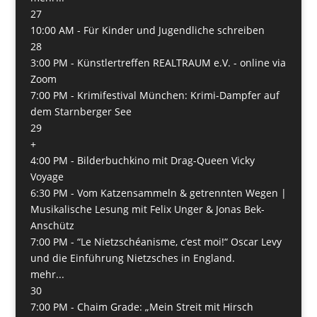
27
10:00 AM -
Für Kinder und Jugendliche schreiben
28
3:00 PM -
Künstlertreffen REALTRAUM e.V. - online via
Zoom
7:00 PM -
Krimifestival München: Krimi-Dampfer auf
dem Starnberger See
29
+
4:00 PM -
Bilderbuchkino mit Drag-Queen Vicky
Voyage
6:30 PM -
Vom Katzensammeln & getrennten Wegen |
Musikalische Lesung mit Felix Unger & Jonas Bek-
Anschütz
7:00 PM -
“Le Nietzschéanisme, c’est moi!“ Oscar Levy
und die Einführung Nietzsches in England.
mehr...
30
7:00 PM -
Chaim Grade: „Mein Streit mit Hirsch