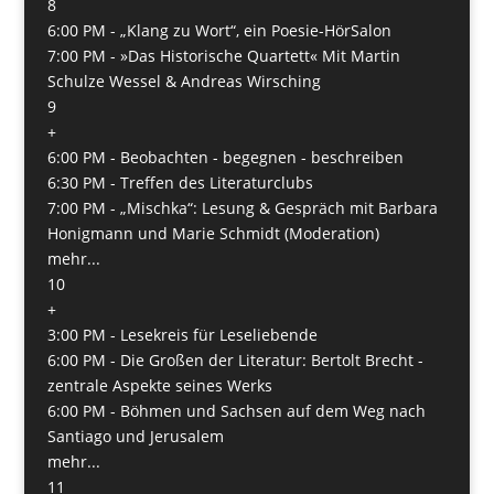
8
6:00 PM -
„Klang zu Wort“, ein Poesie-HörSalon
7:00 PM -
»Das Historische Quartett« Mit Martin
Schulze Wessel & Andreas Wirsching
9
+
6:00 PM -
Beobachten - begegnen - beschreiben
6:30 PM -
Treffen des Literaturclubs
7:00 PM -
„Mischka“: Lesung & Gespräch mit Barbara
Honigmann und Marie Schmidt (Moderation)
mehr...
10
+
3:00 PM -
Lesekreis für Leseliebende
6:00 PM -
Die Großen der Literatur: Bertolt Brecht -
zentrale Aspekte seines Werks
6:00 PM -
Böhmen und Sachsen auf dem Weg nach
San­tiago und Jerusalem
mehr...
11