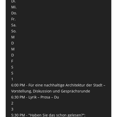
Di.
Mi.
Do.
Fr.
Sa.
So.
M
D
M
D
F
S
S
1
6:00 PM -
Für eine nachhaltige Architektur der Stadt –
Vorstellung, Diskussion und Gesprächsrunde
6:30 PM -
Lyrik – Prosa – Du
2
3
5:30 PM -
"Haben Sie das schon gelesen?":