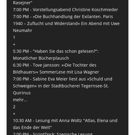
Rasejner“
7:00 PM -
Vorstellungsabend Christine Koschmieder
7:00 PM -
»Die Buchhandlung der Exilanten. Paris
1940 – Zuflucht und Widerstand« Ein Abend mit Uwe
Neumahr
1
+
5:30 PM -
"Haben Sie das schon gelesen?":
Monatlicher Bücherplausch
6:30 PM -
Tove Jansson: »›Die Tochter des
Bildhauers‹« SommerLese mit Lisa Wagner
7:00 PM -
Sabine Eva Meier liest aus »Schuld und
Schweigen« in der Stadtbücherei Tegernsee-St.
Quirinus
mehr...
2
+
10:30 AM -
Lesung mit Anna Woltz "Atlas, Elena und
das Ende der Welt"
2:00 PM -
ScriptDock: Szenische Lesung