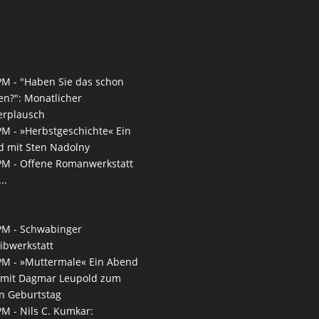
PM -
"Haben Sie das schon
en?": Monatlicher
erplausch
PM -
»Herbstgeschichte« Ein
 mit Sten Nadolny
PM -
Offene Romanwerkstatt
..
PM -
Schwabinger
ibwerkstatt
PM -
»Muttermale« Ein Abend
 mit Dagmar Leupold zum
n Geburtstag
PM -
Nils C. Kumkar: