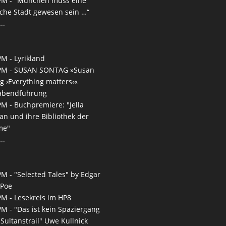
PM -
"München muss eine
iche Stadt gewesen sein …“
..
PM -
Lyrikland
PM -
SUSAN SONTAG »Susan
g ›Everything matters‹«
rabendführung
PM -
Buchpremiere: "Jella
n und ihre Bibliothek der
me"
..
PM -
"Selected Tales" by Edgar
 Poe
PM -
Lesekreis im HP8
PM -
"Das ist kein Spaziergang
 Sultanstrail" Uwe Kullnick