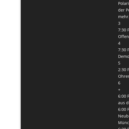
Polar
der Po
mehr.
3
7:30 
Offe
4
7:30 
Democ
5
2:30 
Ohren
6
+
6:00 
aus d
6:00 
Neube
Münc