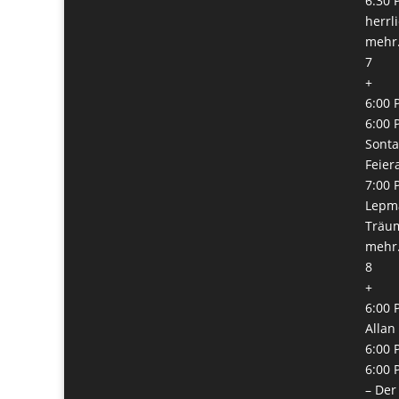
6:30 
herrl
mehr.
7
+
6:00 
6:00 
Sonta
Feie
7:00 
Lepma
Träu
mehr.
8
+
6:00 
Allan
6:00 
6:00 
– Der