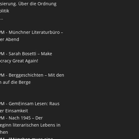
isierung. Über die Ordnung
litik
..
PM -
Münchner Literaturbüro –
ner Abend
PM -
Sarah Bosetti – Make
racy Great Again!
PM -
Berggeschichten – Mit den
 auf die Berge
PM -
GemEinsam Lesen: Raus
er Einsamkeit
PM -
Nach 1945 – Der
ginn literarischen Lebens in
hen