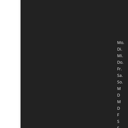
Mo.
Di.
Mi.
Do.
Fr.
Sa.
So.
M
D
M
D
F
S
S