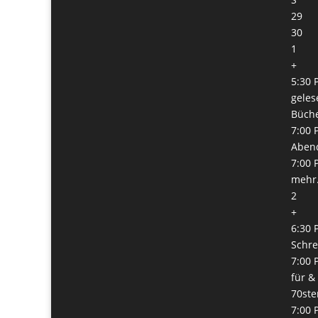
29
30
1
+
5:30 
geles
Büch
7:00 
Abend
7:00 
mehr.
2
+
6:30 
Schre
7:00 
für &
70ste
7:00 