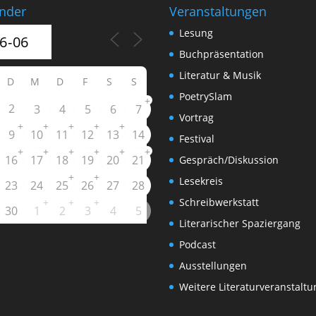
nder
Veranstaltungen
Lesung
Buchpräsentation
Literatur & Musik
D
M
D
F
S
S
PoetrySlam
+
2
3
4
5
6
7
Vortrag
+
+
+
+
+
9
10
11
12
13
14
Festival
+
+
+
+
+
+
16
17
18
19
20
21
Gespräch/Diskussion
+
+
Lesekreis
23
24
25
26
27
28
+
+
+
Schreibwerkstatt
30
1
2
3
4
5
Literarischer Spaziergang
Podcast
Ausstellungen
Weitere Literaturveranstalt