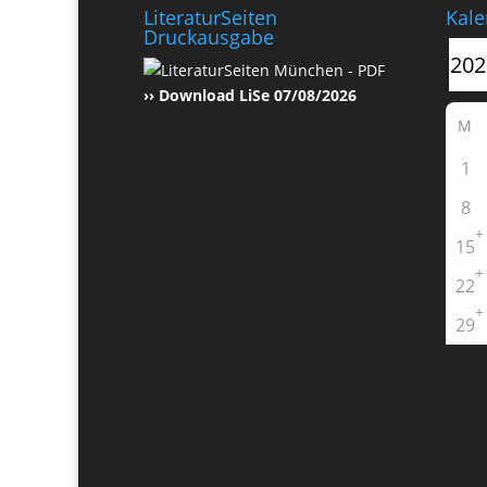
LiteraturSeiten
Kale
Druckausgabe
›› Download LiSe 07/08/2026
M
1
8
+
15
+
22
+
29