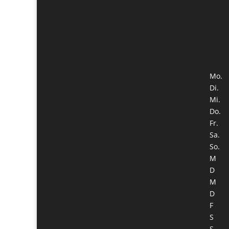
Mo.
Di.
Mi.
Do.
Fr.
Sa.
So.
M
D
M
D
F
S
S