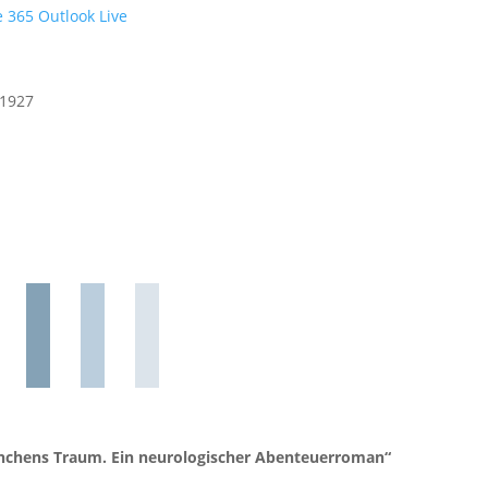
e 365
Outlook Live
81927
inchens Traum. Ein neurologischer Abenteuerroman“