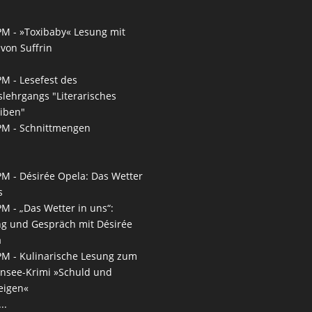
PM -
»Toxibaby« Lesung mit
von Suffrin
PM -
Lesefest des
slehrgangs "Literarisches
iben"
PM -
Schnittmengen
PM -
Désirée Opela: Das Wetter
s
PM -
„Das Wetter in uns“:
g und Gespräch mit Désirée
a
PM -
Kulinarische Lesung zum
nsee-Krimi »Schuld und
eigen«
..