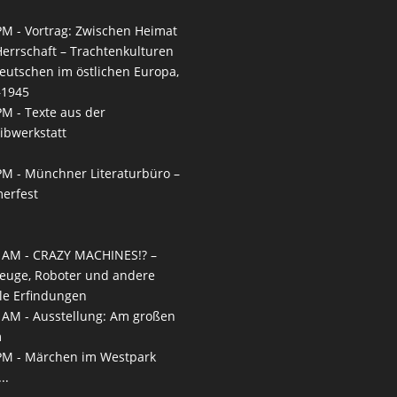
PM -
Vortrag: Zwischen Heimat
errschaft – Trachtenkulturen
eutschen im östlichen Europa,
–1945
PM -
Texte aus der
ibwerkstatt
PM -
Münchner Literaturbüro –
erfest
 AM -
CRAZY MACHINES!? –
euge, Roboter und andere
le Erfindungen
 AM -
Ausstellung: Am großen
m
PM -
Märchen im Westpark
..