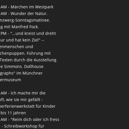
 AM -
Märchen im Westpark
 AM -
Wunder der Natur.
nzwerg-Sonntagsmatinee.
g mit Manfred Fock.
 PM -
"...und kreist und dreht
nur und hat kein Ziel" --
enmenschen und
chenpuppen. Führung mit
-Texten durch die Ausstellung
ie Simmons. Dollhouse
ographs" im Münchner
termuseum
 AM -
Ich mache mir die
t, wie sie mir gefällt -
rferienwerkstatt für Kinder
 bis 11 Jahren
 AM -
"Reim dich oder ich fress
" - Schreibworkshop für