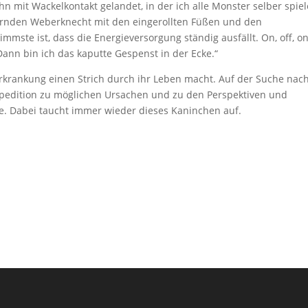
bahn mit Wackelkontakt gelandet, in der ich alle Monster selber spie
ernden Weberknecht mit den eingerollten Füßen und den
mste ist, dass die Energieversorgung ständig ausfällt. On, off, on 
ann bin ich das kaputte Gespenst in der Ecke.“
n-Erkrankung einen Strich durch ihr Leben macht. Auf der Suche nac
Expedition zu möglichen Ursachen und zu den Perspektiven und
. Dabei taucht immer wieder dieses Kaninchen auf.