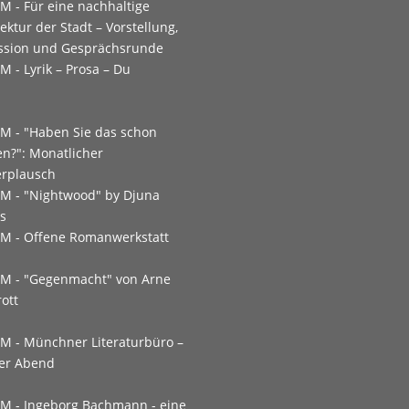
PM -
Für eine nachhaltige
ektur der Stadt – Vorstellung,
ssion und Gesprächsrunde
PM -
Lyrik – Prosa – Du
PM -
"Haben Sie das schon
en?": Monatlicher
rplausch
PM -
"Nightwood" by Djuna
s
PM -
Offene Romanwerkstatt
PM -
"Gegenmacht" von Arne
ott
PM -
Münchner Literaturbüro –
er Abend
PM -
Ingeborg Bachmann - eine