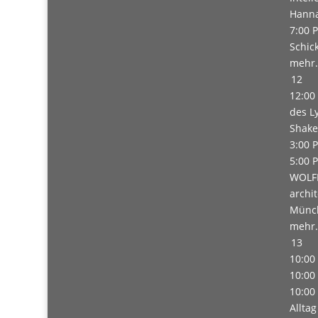
Hanna
7:00 
Schic
mehr.
12
12:00
des L
Shake
3:00 
5:00 
WOLFF
archi
Münc
mehr.
13
10:00
10:00
10:00
Alltag