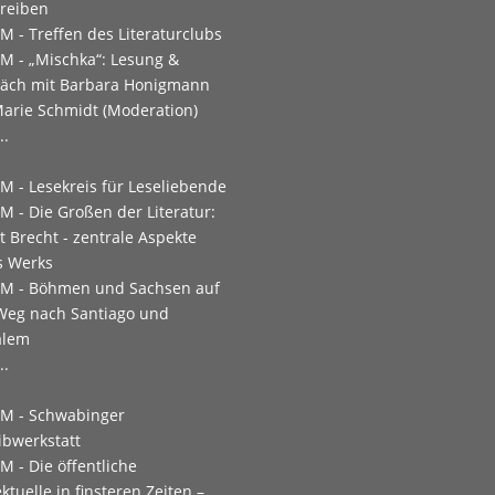
reiben
PM -
Treffen des Literaturclubs
PM -
„Mischka“: Lesung &
äch mit Barbara Honigmann
arie Schmidt (Moderation)
..
PM -
Lesekreis für Leseliebende
PM -
Die Großen der Literatur:
t Brecht - zentrale Aspekte
s Werks
PM -
Böhmen und Sachsen auf
eg nach San­tiago und
alem
..
PM -
Schwabinger
ibwerkstatt
PM -
Die öffentliche
ektuelle in finsteren Zeiten –