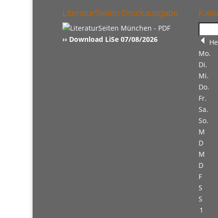
LiteraturSeiten Druckausgabe
Kale
›› Download LiSe 07/08/2026
He
Mo.
Di.
Mi.
Do.
Fr.
Sa.
So.
M
D
M
D
F
S
S
1