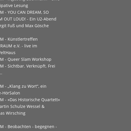
zipative Lesung
PM -
YOU CAN DREAM, SO
 OUT LOUD! - Ein U2-Abend
irgit Fuß und Max Gösche
PM -
Künstlertreffen
RAUM e.V. - live im
eltHaus
PM -
Queer Slam Workshop
PM -
Sichtbar. Verknüpft. Frei
..
PM -
„Klang zu Wort“, ein
e-HörSalon
PM -
»Das Historische Quartett«
artin Schulze Wessel &
as Wirsching
PM -
Beobachten - begegnen -