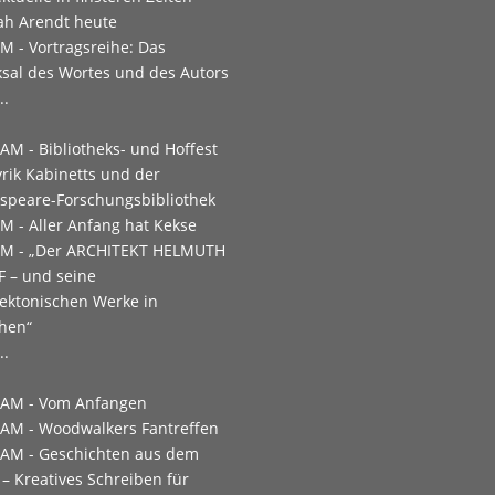
h Arendt heute
PM -
Vortragsreihe: Das
ksal des Wortes und des Autors
..
 AM -
Bibliotheks- und Hoffest
yrik Kabinetts und der
speare-Forschungsbibliothek
PM -
Aller Anfang hat Kekse
PM -
„Der ARCHITEKT HELMUTH
 – und seine
tektonischen Werke in
hen“
..
 AM -
Vom Anfangen
 AM -
Woodwalkers Fantreffen
 AM -
Geschichten aus dem
 – Kreatives Schreiben für