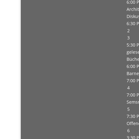
6:00 
Archit
Disku
6:30 
2
3
5:30 
geles
Büche
6:00 
Barne
7:00 
4
7:00 
Semsr
5
7:30 
Offen
6
3:30 