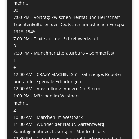
mehr...
30
7:00 PM -
Vortrag: Zwischen Heimat und Herrschaft –
Trachtenkulturen der Deutschen im östlichen Europa,
1918–1945
7:00 PM -
Texte aus der Schreibwerkstatt
31
7:30 PM -
Münchner Literaturbüro – Sommerfest
1
+
12:00 AM -
CRAZY MACHINES!? – Fahrzeuge, Roboter
und andere geniale Erfindungen
12:00 AM -
Ausstellung: Am großen Strom
1:00 PM -
Märchen im Westpark
mehr...
2
10:30 AM -
Märchen im Westpark
11:00 AM -
Wunder der Natur. Gartenzwerg-
Sonntagsmatinee. Lesung mit Manfred Fock.
12:30 PM -
"...und kreist und dreht sich nur und hat