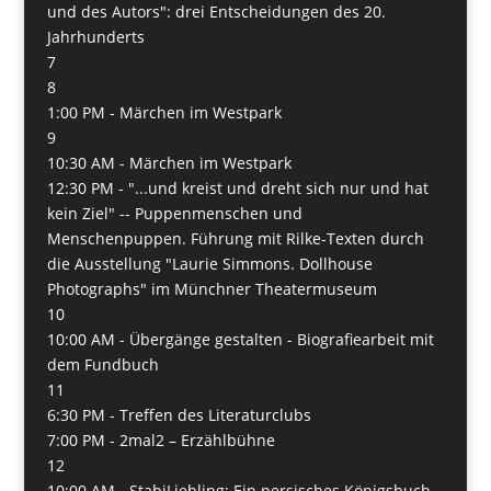
und des Autors": drei Entscheidungen des 20.
Jahrhunderts
7
8
1:00 PM -
Märchen im Westpark
9
10:30 AM -
Märchen im Westpark
12:30 PM -
"...und kreist und dreht sich nur und hat
kein Ziel" -- Puppenmenschen und
Menschenpuppen. Führung mit Rilke-Texten durch
die Ausstellung "Laurie Simmons. Dollhouse
Photographs" im Münchner Theatermuseum
10
10:00 AM -
Übergänge gestalten - Biografiearbeit mit
dem Fundbuch
11
6:30 PM -
Treffen des Literaturclubs
7:00 PM -
2mal2 – Erzählbühne
12
10:00 AM -
StabiLiebling: Ein persisches Königsbuch