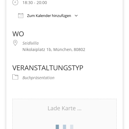
18:30 - 20:00
Zum Kalender hinzufügen
Download ICS
Google Kalender
iCalendar
Office 365
Outlook Live
WO
Seidlvilla
Nikolaiplatz 1b, München, 80802
VERANSTALTUNGSTYP
Buchpräsentation
Lade Karte ...