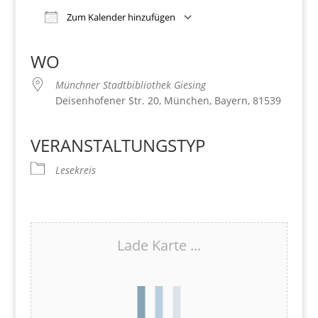
Zum Kalender hinzufügen
Download ICS
Google Kalender
iCalendar
Office 365
Outlook Live
WO
Münchner Stadtbibliothek Giesing
Deisenhofener Str. 20, München, Bayern, 81539
VERANSTALTUNGSTYP
Lesekreis
Lade Karte ...