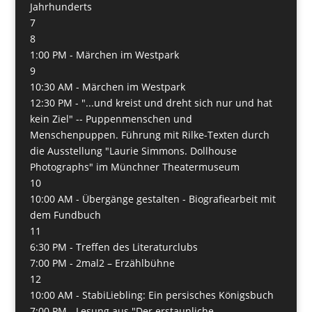
Jahrhunderts
7
8
1:00 PM -
Märchen im Westpark
9
10:30 AM -
Märchen im Westpark
12:30 PM -
"...und kreist und dreht sich nur und hat
kein Ziel" -- Puppenmenschen und
Menschenpuppen. Führung mit Rilke-Texten durch
die Ausstellung "Laurie Simmons. Dollhouse
Photographs" im Münchner Theatermuseum
10
10:00 AM -
Übergänge gestalten - Biografiearbeit mit
dem Fundbuch
11
6:30 PM -
Treffen des Literaturclubs
7:00 PM -
2mal2 – Erzählbühne
12
10:00 AM -
StabiLiebling: Ein persisches Königsbuch
7:00 PM -
Lesung aus "Der erstaunliche