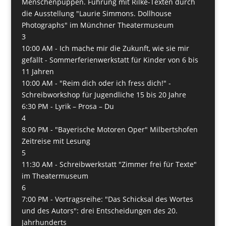
Menschenpuppen. Führung mit Rilke-Texten durch
die Ausstellung "Laurie Simmons. Dollhouse
Photographs" im Münchner Theatermuseum
3
10:00 AM -
Ich mache mir die Zukunft, wie sie mir
gefällt - Sommerferienwerkstatt für Kinder von 6 bis
11 Jahren
10:00 AM -
"Reim dich oder ich fress dich!" -
Schreibworkshop für Jugendliche 15 bis 20 Jahre
6:30 PM -
Lyrik – Prosa – Du
4
8:00 PM -
"Bayerische Motoren Oper" Milbertshofen
Zeitreise mit Lesung
5
11:30 AM -
Schreibwerkstatt "Zimmer frei für Texte"
im Theatermuseum
6
7:00 PM -
Vortragsreihe: "Das Schicksal des Wortes
und des Autors": drei Entscheidungen des 20.
Jahrhunderts