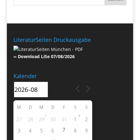
LiteraturSeiten Druckausgabe
›› Download LiSe 07/08/2026
Kalender
M
D
M
D
F
S
S
+
+
27
28
29
30
31
1
2
7
3
4
5
6
8
9