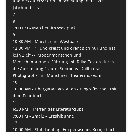
und des Autors": drei Entscheidungen des 20.
Jahrhunderts
7
8
1:00 PM -
Märchen im Westpark
9
10:30 AM -
Märchen im Westpark
12:30 PM -
"...und kreist und dreht sich nur und hat
kein Ziel" -- Puppenmenschen und
Menschenpuppen. Führung mit Rilke-Texten durch
die Ausstellung "Laurie Simmons. Dollhouse
Photographs" im Münchner Theatermuseum
10
10:00 AM -
Übergänge gestalten - Biografiearbeit mit
dem Fundbuch
11
6:30 PM -
Treffen des Literaturclubs
7:00 PM -
2mal2 – Erzählbühne
12
10:00 AM -
StabiLiebling: Ein persisches Königsbuch