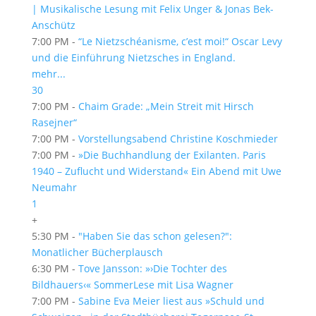
| Musikalische Lesung mit Felix Unger & Jonas Bek-
Anschütz
7:00 PM -
“Le Nietzschéanisme, c’est moi!“ Oscar Levy
und die Einführung Nietzsches in England.
mehr...
30
7:00 PM -
Chaim Grade: „Mein Streit mit Hirsch
Rasejner“
7:00 PM -
Vorstellungsabend Christine Koschmieder
7:00 PM -
»Die Buchhandlung der Exilanten. Paris
1940 – Zuflucht und Widerstand« Ein Abend mit Uwe
Neumahr
1
+
5:30 PM -
"Haben Sie das schon gelesen?":
Monatlicher Bücherplausch
6:30 PM -
Tove Jansson: »›Die Tochter des
Bildhauers‹« SommerLese mit Lisa Wagner
7:00 PM -
Sabine Eva Meier liest aus »Schuld und