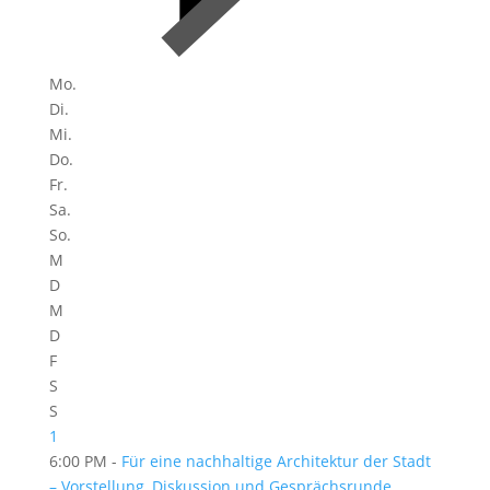
Mo.
Di.
Mi.
Do.
Fr.
Sa.
So.
M
D
M
D
F
S
S
1
6:00 PM -
Für eine nachhaltige Architektur der Stadt
– Vorstellung, Diskussion und Gesprächsrunde