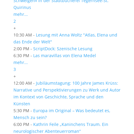
Schweigen« in der Stadtbücherei Tegernsee-St.
Quirinus
mehr...
2
+
10:30 AM -
Lesung mit Anna Woltz "Atlas, Elena und
das Ende der Welt"
2:00 PM -
ScriptDock: Szenische Lesung
6:30 PM -
Las maravillas von Elena Medel
mehr...
3
+
12:00 AM -
Jubiläumstagung: 100 Jahre James Krüss:
Narrative und Perspektivierungen zu Werk und Autor
im Kontext von Geschichte, Sprache und den
Künsten
5:30 PM -
Europa im Original – Was bedeutet es,
Mensch zu sein?
6:00 PM -
Kathrin Feile „Kaninchens Traum. Ein
neurologischer Abenteuerroman“