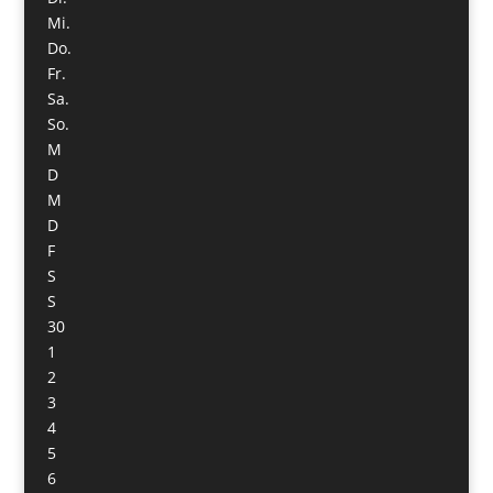
Mi.
Do.
Fr.
Sa.
So.
M
D
M
D
F
S
S
30
1
2
3
4
5
6