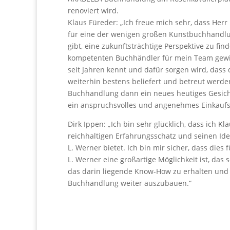
renoviert wird.
Klaus Füreder: „Ich freue mich sehr, dass He
für eine der wenigen großen Kunstbuchhandl
gibt, eine zukunftsträchtige Perspektive zu fin
kompetenten Buchhändler für mein Team gewin
seit Jahren kennt und dafür sorgen wird, da
weiterhin bestens beliefert und betreut werd
Buchhandlung dann ein neues heutiges Gesich
ein anspruchsvolles und angenehmes Einkaufs
Dirk Ippen: „Ich bin sehr glücklich, dass ich K
reichhaltigen Erfahrungsschatz und seinen Id
L. Werner bietet. Ich bin mir sicher, dass die
L. Werner eine großartige Möglichkeit ist, da
das darin liegende Know-How zu erhalten und
Buchhandlung weiter auszubauen.“