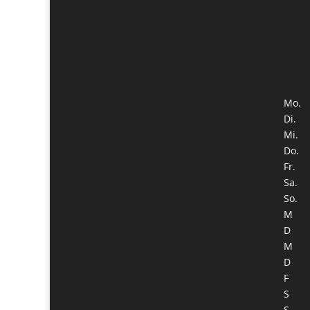
Mo.
Di.
Mi.
Do.
Fr.
Sa.
So.
M
D
M
D
F
S
S