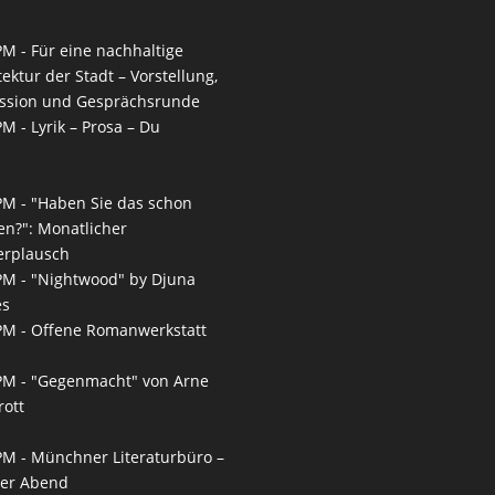
PM -
Für eine nachhaltige
tektur der Stadt – Vorstellung,
ssion und Gesprächsrunde
PM -
Lyrik – Prosa – Du
PM -
"Haben Sie das schon
en?": Monatlicher
erplausch
PM -
"Nightwood" by Djuna
es
PM -
Offene Romanwerkstatt
PM -
"Gegenmacht" von Arne
ott
PM -
Münchner Literaturbüro –
ner Abend