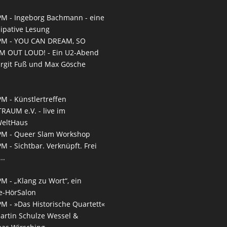
PM -
Ingeborg Bachmann - eine
zipative Lesung
PM -
YOU CAN DREAM, SO
M OUT LOUD! - Ein U2-Abend
irgit Fuß und Max Gösche
PM -
Künstlertreffen
RAUM e.V. - live im
WeltHaus
PM -
Queer Slam Workshop
PM -
Sichtbar. Verknüpft. Frei
..
PM -
„Klang zu Wort“, ein
e-HörSalon
PM -
»Das Historische Quartett«
artin Schulze Wessel &