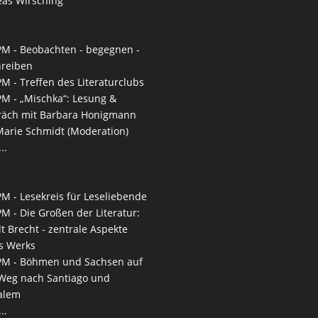
as Wirsching
PM -
Beobachten - begegnen -
hreiben
PM -
Treffen des Literaturclubs
PM -
„Mischka“: Lesung &
räch mit Barbara Honigmann
arie Schmidt (Moderation)
..
PM -
Lesekreis für Leseliebende
PM -
Die Großen der Literatur:
lt Brecht - zentrale Aspekte
s Werks
PM -
Böhmen und Sachsen auf
eg nach San­tiago und
alem
..