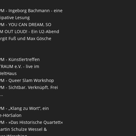
PM -
Ingeborg Bachmann - eine
zipative Lesung
PM -
YOU CAN DREAM, SO
M OUT LOUD! - Ein U2-Abend
irgit Fuß und Max Gösche
PM -
Künstlertreffen
RAUM e.V. - live im
WeltHaus
PM -
Queer Slam Workshop
PM -
Sichtbar. Verknüpft. Frei
..
PM -
„Klang zu Wort“, ein
e-HörSalon
PM -
»Das Historische Quartett«
artin Schulze Wessel &