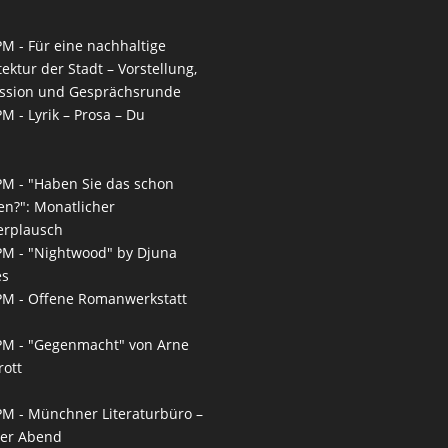
PM -
Für eine nachhaltige
tektur der Stadt – Vorstellung,
ssion und Gesprächsrunde
PM -
Lyrik – Prosa – Du
PM -
"Haben Sie das schon
en?": Monatlicher
erplausch
PM -
"Nightwood" by Djuna
es
PM -
Offene Romanwerkstatt
PM -
"Gegenmacht" von Arne
ott
PM -
Münchner Literaturbüro –
ner Abend