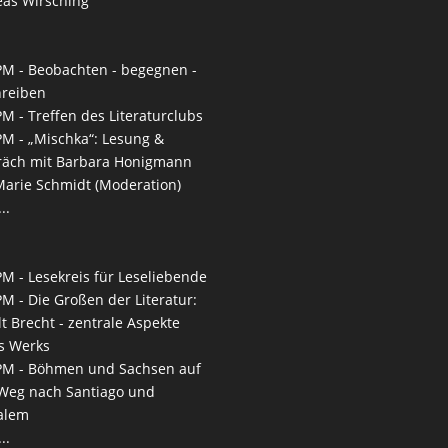
as Wirsching
PM -
Beobachten - begegnen -
hreiben
PM -
Treffen des Literaturclubs
PM -
„Mischka“: Lesung &
räch mit Barbara Honigmann
arie Schmidt (Moderation)
..
PM -
Lesekreis für Leseliebende
PM -
Die Großen der Literatur:
lt Brecht - zentrale Aspekte
s Werks
PM -
Böhmen und Sachsen auf
eg nach San­tiago und
alem
..