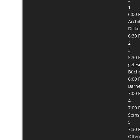
1
6:00 
Archi
Disku
6:30 
2
3
5:30 
geles
Büch
6:00 
Barn
7:00 
4
7:00 
Semsr
5
7:30 
Offe