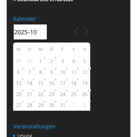
Kalender
M
D
M
D
F
S
S
+
+
29
30
1
2
3
4
5
+
+
+
+
+
+
+
6
7
8
9
10
11
12
+
+
+
+
+
+
13
14
15
16
17
18
19
+
+
+
+
+
+
+
20
21
22
23
24
25
26
+
+
+
+
+
+
27
28
29
30
31
1
2
Veranstaltungen
Lesung