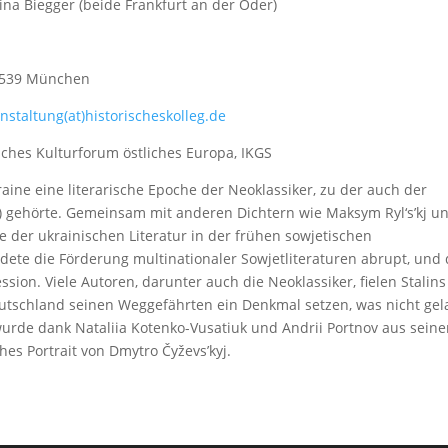
arina Biegger (beide Frankfurt an der Oder)
80539 München
nstaltung(at)
historischeskolleg.de
tsches Kulturforum östliches Europa, IKGS
aine eine literarische Epoche der Neoklassiker, zu der auch der
n) gehörte. Gemeinsam mit anderen Dichtern wie Maksym Ryl‘s’kj u
e der ukrainischen Literatur in der frühen sowjetischen
ndete die Förderung multinationaler Sowjetliteraturen abrupt, und 
ssion. Viele Autoren, darunter auch die Neoklassiker, fielen Stalins
eutschland seinen Weggefährten ein Denkmal setzen, was nicht gel
wurde dank Nataliia Kotenko-Vusatiuk und Andrii Portnov aus sein
ches Portrait von Dmytro Čyževs’kyj.