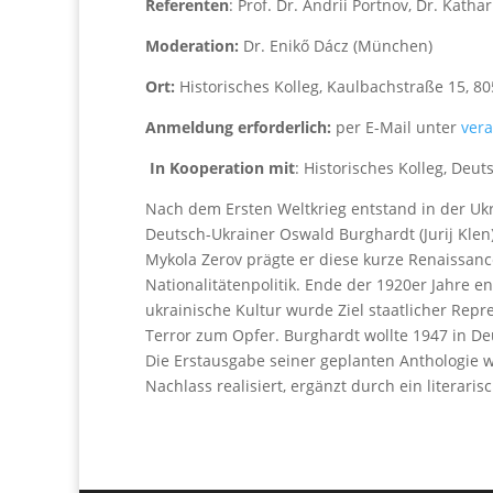
Referenten
: Prof. Dr. Andrii Portnov, Dr. Kath
Moderation:
Dr. Enikő Dácz (München)
Ort:
Historisches Kolleg, Kaulbachstraße 15, 
Anmeldung erforderlich:
per E-Mail unter
vera
In Kooperation mit
: Historisches Kolleg, Deu
Nach dem Ersten Weltkrieg entstand in der Ukr
Deutsch-Ukrainer Oswald Burghardt (Jurij Kle
Mykola Zerov prägte er diese kurze Renaissanc
Nationalitätenpolitik. Ende der 1920er Jahre e
ukrainische Kultur wurde Ziel staatlicher Repre
Terror zum Opfer. Burghardt wollte 1947 in D
Die Erstausgabe seiner geplanten Anthologie 
Nachlass realisiert, ergänzt durch ein literaris