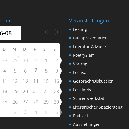
nder
Veranstaltungen
Lesung
Buchpräsentation
Literatur & Musik
D
M
D
F
S
S
PoetrySlam
+
+
28
29
30
31
1
2
Vortrag
7
4
5
6
8
9
Festival
13
11
12
14
15
16
Gespräch/Diskussion
Lesekreis
18
19
21
20
22
23
Schreibwerkstatt
25
27
28
26
29
30
Literarischer Spaziergang
3
1
2
4
5
6
Podcast
Ausstellungen