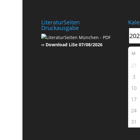
LiteraturSeiten
Kale
Druckausgabe
›› Download LiSe 07/08/2026
M
27
3
10
17
24
31