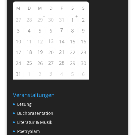
M
D
M
D
F
S
S
+
+
27
28
29
30
31
1
2
7
3
4
5
6
8
9
13
10
11
12
14
15
16
18
19
21
17
20
22
23
25
27
28
24
26
29
30
3
31
1
2
4
5
6
Veranstaltungen
Lesung
Buchpräsentation
Literatur & Musik
PoetrySlam