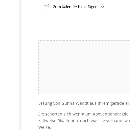
Zum Kalender hinzufügen
Download ICS
Google Kalender
iCalendar
Office 365
Outlook Live
Lesung von Gunna Wendt aus ihrem gerade er
Sie scherten sich wenig um Konventionen: Die 
zeitweise Rivalinnen, doch was sie verband, war
Weise.