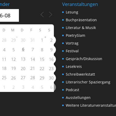
nder
Veranstaltungen
Lesung
Buchpräsentation
Literatur & Musik
D
M
D
F
S
S
PoetrySlam
+
+
28
29
30
31
1
2
Vortrag
6
7
4
5
8
9
Festival
13
Gespräch/Diskussion
11
12
14
15
16
Lesekreis
18
19
21
20
22
23
Schreibwerkstatt
25
27
28
26
29
30
Literarischer Spaziergang
3
1
2
4
5
6
Podcast
Ausstellungen
Weitere Literaturveranstalt