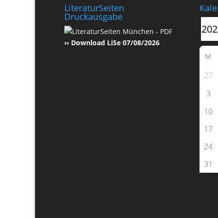
LiteraturSeiten
Kale
Druckausgabe
›› Download LiSe 07/08/2026
M
27
3
10
17
24
31