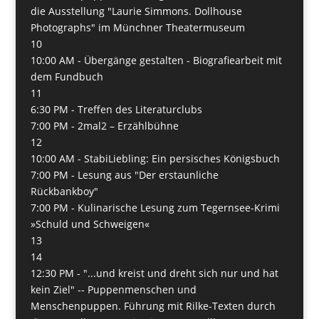
die Ausstellung "Laurie Simmons. Dollhouse
Photographs" im Münchner Theatermuseum
10
10:00 AM -
Übergänge gestalten - Biografiearbeit mit
dem Fundbuch
11
6:30 PM -
Treffen des Literaturclubs
7:00 PM -
2mal2 – Erzählbühne
12
10:00 AM -
StabiLiebling: Ein persisches Königsbuch
7:00 PM -
Lesung aus "Der erstaunliche
Rückbankboy"
7:00 PM -
Kulinarische Lesung zum Tegernsee-Krimi
»Schuld und Schweigen«
13
14
12:30 PM -
"...und kreist und dreht sich nur und hat
kein Ziel" -- Puppenmenschen und
Menschenpuppen. Führung mit Rilke-Texten durch