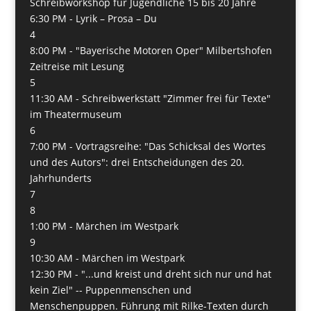
Schreibworkshop für Jugendliche 15 bis 20 Jahre
6:30 PM -
Lyrik – Prosa – Du
4
8:00 PM -
"Bayerische Motoren Oper" Milbertshofen
Zeitreise mit Lesung
5
11:30 AM -
Schreibwerkstatt "Zimmer frei für Texte"
im Theatermuseum
6
7:00 PM -
Vortragsreihe: "Das Schicksal des Wortes
und des Autors": drei Entscheidungen des 20.
Jahrhunderts
7
8
1:00 PM -
Märchen im Westpark
9
10:30 AM -
Märchen im Westpark
12:30 PM -
"...und kreist und dreht sich nur und hat
kein Ziel" -- Puppenmenschen und
Menschenpuppen. Führung mit Rilke-Texten durch