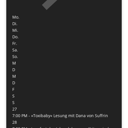
Mo.
Di.
Mi.
Do.
Fr.
Sa.
So.
M
D
M
D
F
S
S
27
7:00 PM -
»Toxibaby« Lesung mit Dana von Suffrin
28