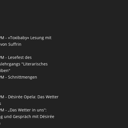
PM -
»Toxibaby« Lesung mit
von Suffrin
PM -
Lesefest des
slehrgangs "Literarisches
iben"
PM -
Schnittmengen
PM -
Désirée Opela: Das Wetter
s
PM -
„Das Wetter in uns“:
g und Gespräch mit Désirée
a