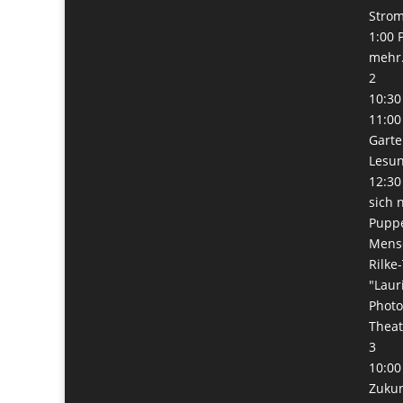
Stro
1:00 
mehr.
2
10:30
11:00
Garte
Lesun
12:30
sich 
Pupp
Mens
Rilke
"Laur
Phot
Thea
3
10:00
Zukunf