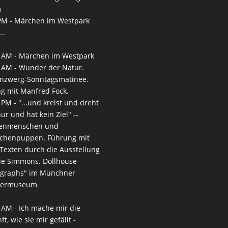
m
PM -
Märchen im Westpark
..
 AM -
Märchen im Westpark
 AM -
Wunder der Natur.
nzwerg-Sonntagsmatinee.
g mit Manfred Fock.
 PM -
"...und kreist und dreht
nur und hat kein Ziel" --
enmenschen und
chenpuppen. Führung mit
-Texten durch die Ausstellung
ie Simmons. Dollhouse
ographs" im Münchner
termuseum
 AM -
Ich mache mir die
t, wie sie mir gefällt -