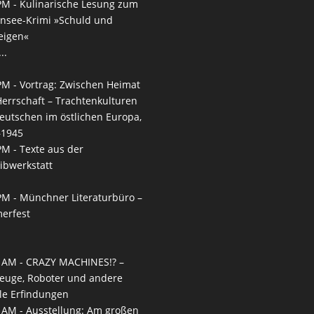
PM -
Kulinarische Lesung zum
nsee-Krimi »Schuld und
eigen«
..
PM -
Vortrag: Zwischen Heimat
errschaft – Trachtenkulturen
eutschen im östlichen Europa,
–1945
PM -
Texte aus der
ibwerkstatt
PM -
Münchner Literaturbüro –
erfest
 AM -
CRAZY MACHINES!? –
euge, Roboter und andere
le Erfindungen
 AM -
Ausstellung: Am großen