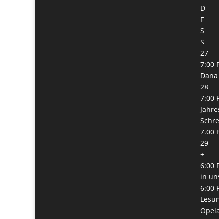
D
F
S
S
27
7:00 
Dana 
28
7:00 
Jahre
Schre
7:00 
29
+
6:00 
in un
6:00 
Lesun
Opel