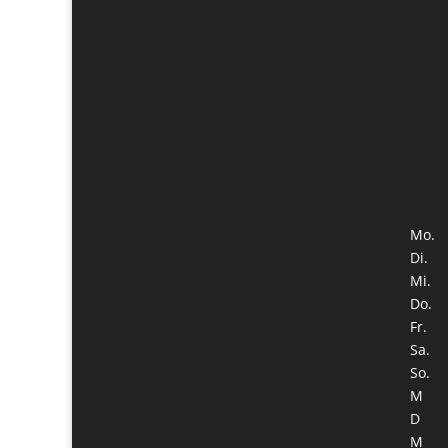
Mo.
Di.
Mi.
Do.
Fr.
Sa.
So.
M
D
M