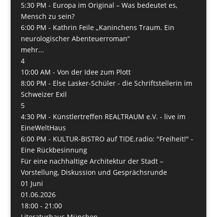
5:30 PM -
Europa im Original – Was bedeutet es,
Mensch zu sein?
6:00 PM -
Kathrin Feile „Kaninchens Traum. Ein
neurologischer Abenteuerroman“
mehr...
4
10:00 AM -
Von der Idee zum Plott
8:00 PM -
Else Lasker-Schüler - die Schriftstellerin im
Schweizer Exil
5
4:30 PM -
Künstlertreffen REALTRAUM e.V. - live im
EineWeltHaus
6:00 PM -
KULTUR-BISTRO auf TIDE.radio: "Freiheit!" -
Eine Rückbesinnung
Für eine nachhaltige Architektur der Stadt –
Vorstellung, Diskussion und Gesprächsrunde
01
Juni
01.06.2026
18:00 - 21:00
Literaturhaus München