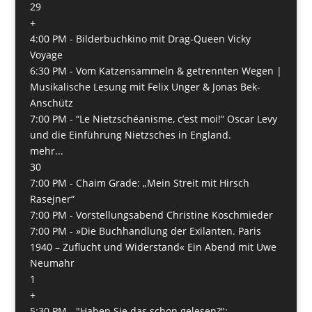
29
+
4:00 PM -
Bilderbuchkino mit Drag-Queen Vicky
Voyage
6:30 PM -
Vom Katzensammeln & getrennten Wegen |
Musikalische Lesung mit Felix Unger & Jonas Bek-
Anschütz
7:00 PM -
“Le Nietzschéanisme, c’est moi!“ Oscar Levy
und die Einführung Nietzsches in England.
mehr...
30
7:00 PM -
Chaim Grade: „Mein Streit mit Hirsch
Rasejner“
7:00 PM -
Vorstellungsabend Christine Koschmieder
7:00 PM -
»Die Buchhandlung der Exilanten. Paris
1940 – Zuflucht und Widerstand« Ein Abend mit Uwe
Neumahr
1
+
5:30 PM -
"Haben Sie das schon gelesen?":