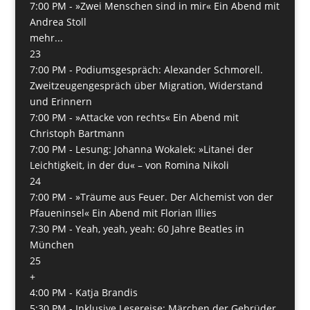
7:00 PM -
»Zwei Menschen sind in mir« Ein Abend mit
Andrea Stoll
mehr...
23
7:00 PM -
Podiumsgespräch: Alexander Schmorell.
Zweitzeugengespräch über Migration, Widerstand
und Erinnern
7:00 PM -
»Attacke von rechts« Ein Abend mit
Christoph Bartmann
7:00 PM -
Lesung: Johanna Wokalek: »Litanei der
Leichtigkeit, in der du« – von Romina Nikoli
24
7:00 PM -
»Träume aus Feuer. Der Alchemist von der
Pfaueninsel« Ein Abend mit Florian Illies
7:30 PM -
Yeah, yeah, yeah: 60 Jahre Beatles in
München
25
+
4:00 PM -
Katja Brandis
5:30 PM -
Inklusive Lesereise: Märchen der Gebrüder