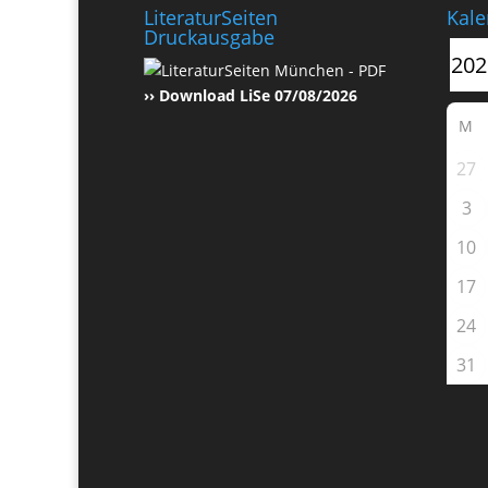
LiteraturSeiten
Kale
Druckausgabe
›› Download LiSe 07/08/2026
M
27
3
10
17
24
31