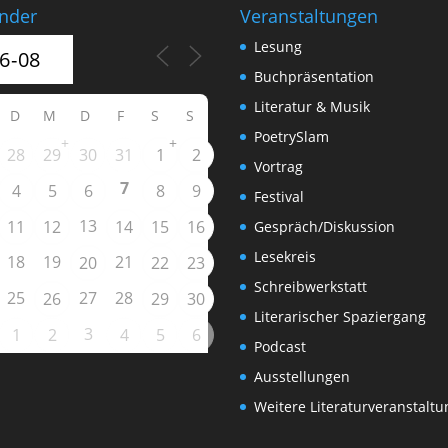
nder
Veranstaltungen
Lesung
Buchpräsentation
Literatur & Musik
D
M
D
F
S
S
PoetrySlam
+
+
28
29
30
31
1
2
Vortrag
7
4
5
6
8
9
Festival
13
11
12
14
15
16
Gespräch/Diskussion
Lesekreis
18
19
21
20
22
23
Schreibwerkstatt
25
27
28
26
29
30
Literarischer Spaziergang
3
1
2
4
5
6
Podcast
Ausstellungen
Weitere Literaturveranstalt