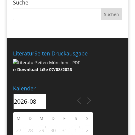
Suche
LiteraturSeiten Druckausgabe
›› Download LiSe 07/08/2026
Kalender
M
D
M
D
F
S
S
+
+
27
28
29
30
31
1
2