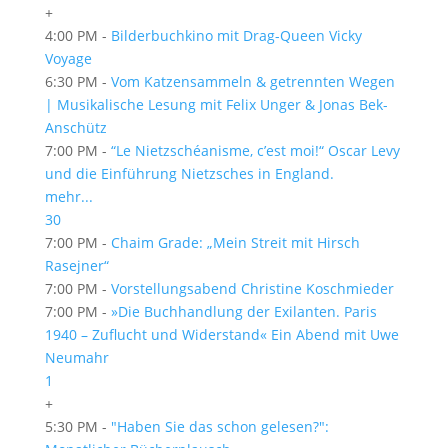
+
4:00 PM -
Bilderbuchkino mit Drag-Queen Vicky
Voyage
6:30 PM -
Vom Katzensammeln & getrennten Wegen
| Musikalische Lesung mit Felix Unger & Jonas Bek-
Anschütz
7:00 PM -
“Le Nietzschéanisme, c’est moi!“ Oscar Levy
und die Einführung Nietzsches in England.
mehr...
30
7:00 PM -
Chaim Grade: „Mein Streit mit Hirsch
Rasejner“
7:00 PM -
Vorstellungsabend Christine Koschmieder
7:00 PM -
»Die Buchhandlung der Exilanten. Paris
1940 – Zuflucht und Widerstand« Ein Abend mit Uwe
Neumahr
1
+
5:30 PM -
"Haben Sie das schon gelesen?":