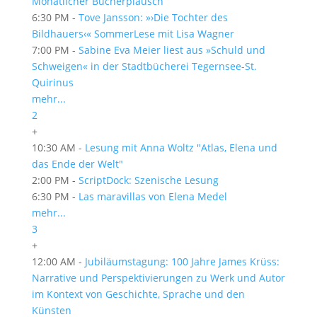
Monatlicher Bücherplausch
6:30 PM -
Tove Jansson: »›Die Tochter des
Bildhauers‹« SommerLese mit Lisa Wagner
7:00 PM -
Sabine Eva Meier liest aus »Schuld und
Schweigen« in der Stadtbücherei Tegernsee-St.
Quirinus
mehr...
2
+
10:30 AM -
Lesung mit Anna Woltz "Atlas, Elena und
das Ende der Welt"
2:00 PM -
ScriptDock: Szenische Lesung
6:30 PM -
Las maravillas von Elena Medel
mehr...
3
+
12:00 AM -
Jubiläumstagung: 100 Jahre James Krüss:
Narrative und Perspektivierungen zu Werk und Autor
im Kontext von Geschichte, Sprache und den
Künsten