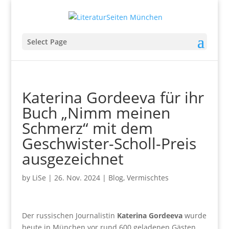
Select Page
Katerina Gordeeva für ihr
Buch „Nimm meinen
Schmerz“ mit dem
Geschwister-Scholl-Preis
ausgezeichnet
by
LiSe
|
26. Nov. 2024
|
Blog
,
Vermischtes
Der russischen Journalistin
Katerina Gordeeva
wurde
heute in München vor rund 600 geladenen Gästen