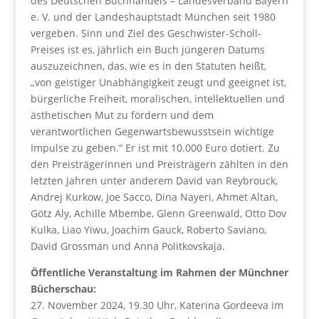
des Deutschen Buchhandels – Landesverband Bayern
e. V. und der Landeshauptstadt München seit 1980
vergeben. Sinn und Ziel des Geschwister-Scholl-
Preises ist es, jährlich ein Buch jüngeren Datums
auszuzeichnen, das, wie es in den Statuten heißt,
„von geistiger Unabhängigkeit zeugt und geeignet ist,
bürgerliche Freiheit, moralischen, intellektuellen und
ästhetischen Mut zu fördern und dem
verantwortlichen Gegenwartsbewusstsein wichtige
Impulse zu geben.“ Er ist mit 10.000 Euro dotiert. Zu
den Preisträgerinnen und Preisträgern zählten in den
letzten Jahren unter anderem David van Reybrouck,
Andrej Kurkow, Joe Sacco, Dina Nayeri, Ahmet Altan,
Götz Aly, Achille Mbembe, Glenn Greenwald, Otto Dov
Kulka, Liao Yiwu, Joachim Gauck, Roberto Saviano,
David Grossman und Anna Politkovskaja.
Öffentliche Veranstaltung im Rahmen der Münchner
Bücherschau:
27. November 2024, 19.30 Uhr, Katerina Gordeeva im