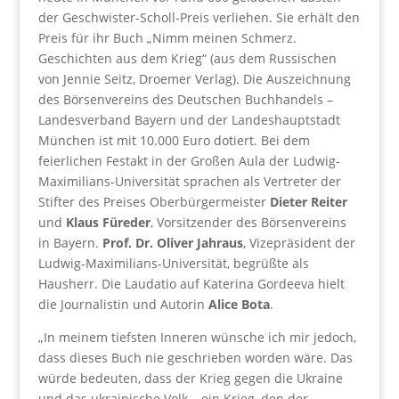
der Geschwister-Scholl-Preis verliehen. Sie erhält den
Preis für ihr Buch „Nimm meinen Schmerz.
Geschichten aus dem Krieg“ (aus dem Russischen
von Jennie Seitz, Droemer Verlag). Die Auszeichnung
des Börsenvereins des Deutschen Buchhandels –
Landesverband Bayern und der Landeshauptstadt
München ist mit 10.000 Euro dotiert. Bei dem
feierlichen Festakt in der Großen Aula der Ludwig-
Maximilians-Universität sprachen als Vertreter der
Stifter des Preises Oberbürgermeister
Dieter Reiter
und
Klaus Füreder
, Vorsitzender des Börsenvereins
in Bayern.
Prof. Dr. Oliver Jahraus
, Vizepräsident der
Ludwig-Maximilians-Universität, begrüßte als
Hausherr. Die Laudatio auf Katerina Gordeeva hielt
die Journalistin und Autorin
Alice Bota
.
„In meinem tiefsten Inneren wünsche ich mir jedoch,
dass dieses Buch nie geschrieben worden wäre. Das
würde bedeuten, dass der Krieg gegen die Ukraine
und das ukrainische Volk – ein Krieg, den der