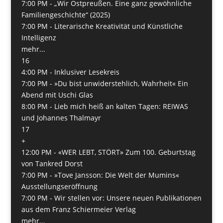
7:00 PM -
„Wir Ostpreußen. Eine ganz gewöhnliche
Familiengeschichte“ (2025)
7:00 PM -
­Literarische Kreativität und Künstliche
Intelligenz
mehr...
16
4:00 PM -
Inklusiver Lesekreis
7:00 PM -
»Du bist unwiderstehlich, Wahrheit« Ein
Abend mit Uschi Glas
8:00 PM -
Lieb mich heiß an kalten Tagen: REIWAS
und Johannes Thalmayr
17
+
12:00 PM -
«WER LEBT, STÖRT» Zum 100. Geburtstag
von Tankred Dorst
7:00 PM -
»Tove Jansson: Die Welt der Mumins«
Ausstellungseröffnung
7:00 PM -
Wir stellen vor: Unsere neuen Publikationen
aus dem Franz Schiermeier Verlag
mehr...