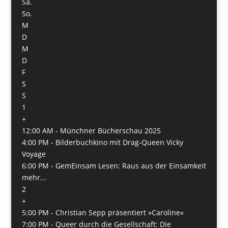
Sa.
So.
M
D
M
D
F
S
S
1
+
12:00 AM -
Münchner Bücherschau 2025
4:00 PM -
Bilderbuchkino mit Drag-Queen Vicky
Voyage
6:00 PM -
GemEinsam Lesen: Raus aus der Einsamkeit
mehr...
2
+
5:00 PM -
Christian Sepp präsentiert »Caroline«
7:00 PM -
Queer durch die Gesellschaft: Die