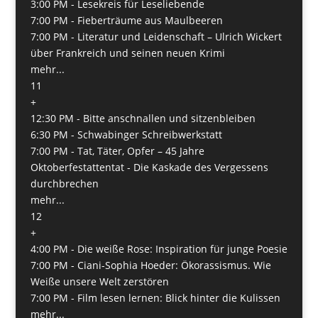
3:00 PM -
Lesekreis für Leseliebende
7:00 PM -
Fieberträume aus Maulbeeren
7:00 PM -
Literatur und Leidenschaft – Ulrich Wickert
über Frankreich und seinen neuen Krimi
mehr...
11
+
12:30 PM -
Bitte anschnallen und sitzenbleiben
6:30 PM -
Schwabinger Schreibwerkstatt
7:00 PM -
Tat, Täter, Opfer – 45 Jahre
Oktoberfestattentat - Die Kaskade des Vergessens
durchbrechen
mehr...
12
+
4:00 PM -
Die weiße Rose: Inspiration für junge Poesie
7:00 PM -
Ciani-Sophia Hoeder: Ökorassismus. Wie
Weiße unsere Welt zerstören
7:00 PM -
Film lesen lernen: Blick hinter die Kulissen
mehr...