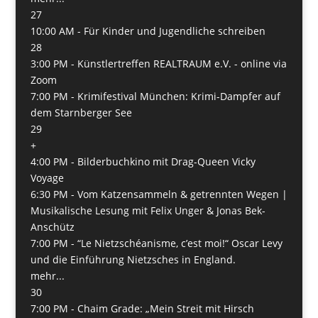
27
10:00 AM -
Für Kinder und Jugendliche schreiben
28
3:00 PM -
Künstlertreffen REALTRAUM e.V. - online via
Zoom
7:00 PM -
Krimifestival München: Krimi-Dampfer auf
dem Starnberger See
29
+
4:00 PM -
Bilderbuchkino mit Drag-Queen Vicky
Voyage
6:30 PM -
Vom Katzensammeln & getrennten Wegen |
Musikalische Lesung mit Felix Unger & Jonas Bek-
Anschütz
7:00 PM -
“Le Nietzschéanisme, c’est moi!“ Oscar Levy
und die Einführung Nietzsches in England.
mehr...
30
7:00 PM -
Chaim Grade: „Mein Streit mit Hirsch