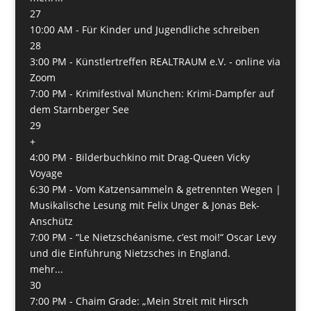
27
10:00 AM -
Für Kinder und Jugendliche schreiben
28
3:00 PM -
Künstlertreffen REALTRAUM e.V. - online via
Zoom
7:00 PM -
Krimifestival München: Krimi-Dampfer auf
dem Starnberger See
29
+
4:00 PM -
Bilderbuchkino mit Drag-Queen Vicky
Voyage
6:30 PM -
Vom Katzensammeln & getrennten Wegen |
Musikalische Lesung mit Felix Unger & Jonas Bek-
Anschütz
7:00 PM -
“Le Nietzschéanisme, c’est moi!“ Oscar Levy
und die Einführung Nietzsches in England.
mehr...
30
7:00 PM -
Chaim Grade: „Mein Streit mit Hirsch