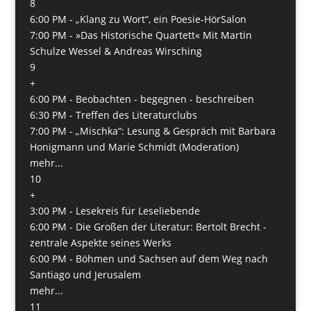
8
6:00 PM -
„Klang zu Wort“, ein Poesie-HörSalon
7:00 PM -
»Das Historische Quartett« Mit Martin
Schulze Wessel & Andreas Wirsching
9
+
6:00 PM -
Beobachten - begegnen - beschreiben
6:30 PM -
Treffen des Literaturclubs
7:00 PM -
„Mischka“: Lesung & Gespräch mit Barbara
Honigmann und Marie Schmidt (Moderation)
mehr...
10
+
3:00 PM -
Lesekreis für Leseliebende
6:00 PM -
Die Großen der Literatur: Bertolt Brecht -
zentrale Aspekte seines Werks
6:00 PM -
Böhmen und Sachsen auf dem Weg nach
San­tiago und Jerusalem
mehr...
11