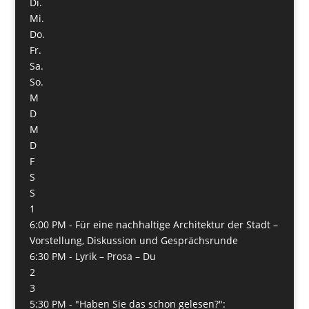
Di.
Mi.
Do.
Fr.
Sa.
So.
M
D
M
D
F
S
S
1
6:00 PM -
Für eine nachhaltige Architektur der Stadt –
Vorstellung, Diskussion und Gesprächsrunde
6:30 PM -
Lyrik – Prosa – Du
2
3
5:30 PM -
"Haben Sie das schon gelesen?":