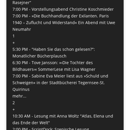
Rasejner“
7:00 PM -
Vorstellungsabend Christine Koschmieder
7:00 PM -
»Die Buchhandlung der Exilanten. Paris
1940 – Zuflucht und Widerstand« Ein Abend mit Uwe
Neumahr
1
+
5:30 PM -
"Haben Sie das schon gelesen?":
Monatlicher Bücherplausch
6:30 PM -
Tove Jansson: »›Die Tochter des
Bildhauers‹« SommerLese mit Lisa Wagner
7:00 PM -
Sabine Eva Meier liest aus »Schuld und
Schweigen« in der Stadtbücherei Tegernsee-St.
Quirinus
mehr...
2
+
10:30 AM -
Lesung mit Anna Woltz "Atlas, Elena und
das Ende der Welt"
2:00 PM -
ScriptDock: Szenische Lesung