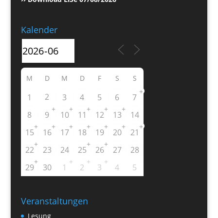
Kalender
M
D
M
D
F
S
S
+
2
1
3
4
5
6
7
+
+
+
+
+
8
9
10
11
12
13
14
+
+
+
+
+
+
+
15
16
17
18
19
20
21
+
+
+
22
23
24
25
26
27
28
+
+
+
+
29
30
1
2
3
4
5
Veranstaltungen
Lesung