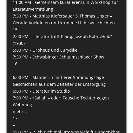
11:00 AM -
Gemeinsam kuratieren! Ein Workshop zur
Literaturvermittlung
7:30 PM -
Matthias Kiefersauer & Thomas Unger –
Gerade Anekdoten und krumme Liebesgeschichten
15
2:00 PM -
Literatur trifft Klang: Joseph Roth „Hiob“
(1930)
5:00 PM -
Orpheus und Eurydike
7:30 PM -
Schwabinger Schaumschläger Show
16
+
6:00 PM -
Männer in mittlerer Stimmungslage –
Geschichten aus dem Zeitalter der Entsorgung
6:00 PM -
Literatur im Studio
7:00 PM -
»Sallah – oder: Tausche Tochter gegen
Wohnung
mehr...
17
+
6:00 PM -
„Sieh dich mal um: was viele für undenkbar