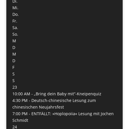
Di.
Mi.
Do.
Fr.
Sa.
So.
M
D
M
D
F
S
S
23
10:00 AM -
„Bring dein Baby mit“-Kneipenquiz
4:30 PM -
Deutsch-chinesische Lesung zum
chinesischen Neujahrsfest
7:00 PM -
ENTFÄLLT: »Hoplopoiia« Lesung mit Jochen
Schmidt
24