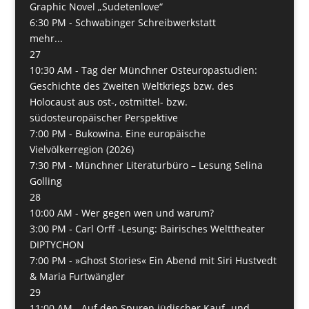
Graphic Novel „Sudetenlove“
6:30 PM -
Schwabinger Schreibwerkstatt
mehr...
27
10:30 AM -
Tag der Münchner Osteuropastudien:
Geschichte des Zweiten Weltkriegs bzw. des
Holocaust aus ost-, ostmittel- bzw.
südosteuropäischer Perspektive
7:00 PM -
Bukowina. Eine europäische
Vielvölkerregion (2026)
7:30 PM -
Münchner Literaturbüro – Lesung Selina
Golling
28
10:00 AM -
Wer gegen wen und warum?
3:00 PM -
Carl Orff -Lesung: Bairisches Welttheater
DIPTYCHON
7:00 PM -
»Ghost Stories« Ein Abend mit Siri Hustvedt
& Maria Furtwängler
29
11:00 AM -
Auf den Spuren jüdischer Kauf- und