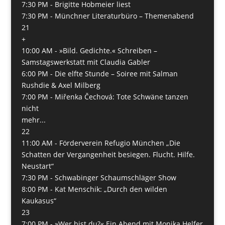
7:30 PM -
Brigitte Hobmeier liest
7:30 PM -
Münchner Literaturbüro – Themenabend
21
+
10:00 AM -
»Bild. Gedichte.« Schreiben –
Samstagswerkstatt mit Claudia Gabler
6:00 PM -
Die elfte Stunde – Soiree mit Salman
Rushdie & Axel Milberg
7:00 PM -
Miřenka Čechová: Tote Schwäne tanzen
nicht
mehr...
22
11:00 AM -
Förderverein Refugio München „Die
Schatten der Vergangenheit besiegen. Flucht. Hilfe.
Neustart“
7:30 PM -
Schwabinger Schaumschläger Show
8:00 PM -
Kat Menschik: „Durch den wilden
Kaukasus“
23
7:00 PM -
»Wer bist du?« Ein Abend mit Monika Helfer