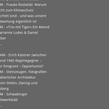
PM -
Frauke Rostalski: Warum
icht zum Klimaschutz
lichtet sind - und was unsere
twortung eigentlich ist
PM -
»Trio mit Tiger« Ein Abend
arianne Ludes & Daniel
iber
..
 AM -
Erich Kästner zwischen
und 1945 Regimegegner –
er Emigrant – Opportunist?
PM -
Steinzeugen. Fotografien
alterlicher Architektur
hen Stettin, Danzig und
sberg
PM -
Schwabinger
ibwerkstatt
..