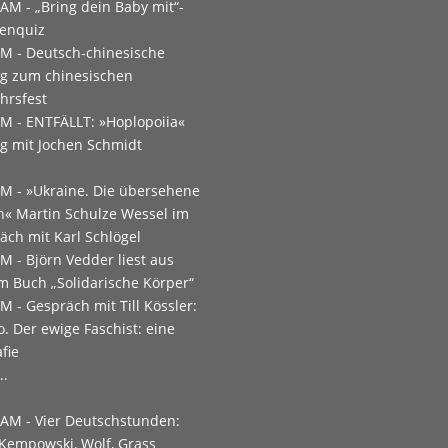
 AM -
„Bring dein Baby mit“-
enquiz
PM -
Deutsch-chinesische
g zum chinesischen
hrsfest
PM -
ENTFÄLLT: »Hoplopoiia«
g mit Jochen Schmidt
PM -
»Ukraine. Die übersehene
n« Martin Schulze Wessel im
äch mit Karl Schlögel
PM -
Björn Vedder liest aus
m Buch „Solidarische Körper“
PM -
Gespräch mit Till Kössler:
o. Der ewige Faschist: eine
fie
..
 AM -
Vier Deutschstunden:
 Kempowski, Wolf, Grass