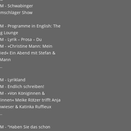
PM -
Schwabinger
mschläger Show
PM -
Programme in English: The
ng Lounge
PM -
Lyrik – Prosa – Du
PM -
»Christine Mann: Mein
ied« Ein Abend mit Stefan &
 Mann
..
PM -
Lyrikland
PM -
Endlich schreiben!
PM -
»Von Königinnen &
linnen« Meike Rötzer trifft Anja
wieser & Katinka Ruffieux
..
PM -
"Haben Sie das schon