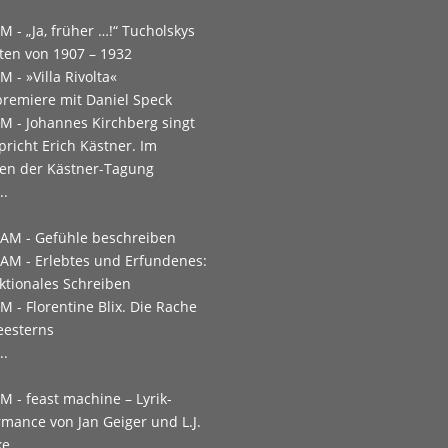
PM -
„Ja, früher …!“ Tucholskys
ften von 1907 – 1932
PM -
»Villa Rivolta«
remiere mit Daniel Speck
PM -
Johannes Kirchberg singt
pricht Erich Kästner. Im
n der Kästner-Tagung
..
 AM -
Gefühle beschreiben
 AM -
Erlebtes und Erfundenes:
iktionales Schreiben
PM -
Florentine Blix. Die Rache
eesterns
..
PM -
feast machine – Lyrik-
rmance von Jan Geiger und L.J.
ke