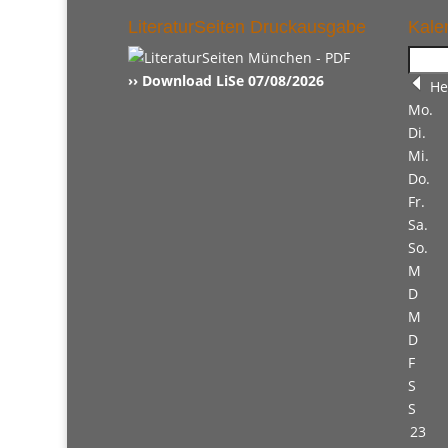
LiteraturSeiten Druckausgabe
Kale
›› Download LiSe 07/08/2026
He
Mo.
Di.
Mi.
Do.
Fr.
Sa.
So.
M
D
M
D
F
S
S
23