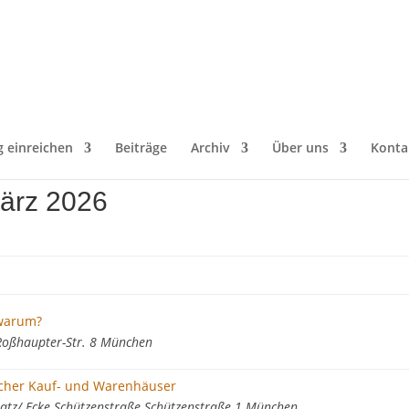
g einreichen
Beiträge
Archiv
Über uns
Konta
März 2026
warum?
Roßhaupter-Str. 8 München
scher Kauf- und Warenhäuser
atz/ Ecke Schützenstraße Schützenstraße 1 München