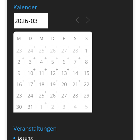
Kalender
M
D
M
D
F
S
S
+
+
+
+
+
23
24
25
26
27
28
1
+
+
+
+
+
+
2
3
4
5
6
7
8
+
+
+
+
9
10
11
12
13
14
15
+
+
+
+
16
17
18
19
20
21
22
+
+
23
24
25
26
27
28
29
+
4
5
30
31
1
2
3
Veranstaltungen
Lesung