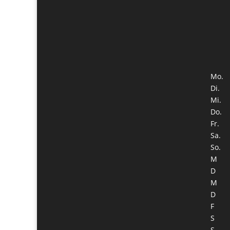
Mo.
Di.
Mi.
Do.
Fr.
Sa.
So.
M
D
M
D
F
S
S