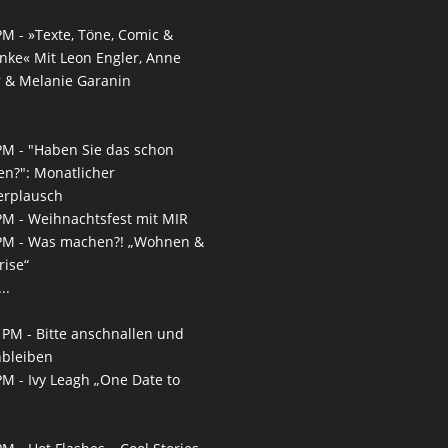
PM -
»Texte, Töne, Comic &
nke« Mit Leon Engler, Anne
 & Melanie Garanin
PM -
"Haben Sie das schon
en?": Monatlicher
erplausch
PM -
Weihnachtsfest mit MIR
PM -
Was machen?! „Wohnen &
rise“
..
 PM -
Bitte anschnallen und
nbleiben
PM -
Ivy Leagh „One Date to