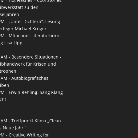
PM -
Hot Flashes – Cool Stories.
ibwerkstatt zu den
seljahren
PM -
„Unter Dichtern“: Lesung
erleger Michael Krüger
PM -
Münchner Literaturbüro –
g Lisa Lipp
 AM -
Besondere Situationen -
ibhandwerk für Krisen und
trophen
 AM -
Autobiografisches
iben
PM -
Erwin Rehling: Sang Klang
cht
 AM -
Treffpunkt Klima „Clean
s Neue Jahr!“
PM -
Creative Writing for