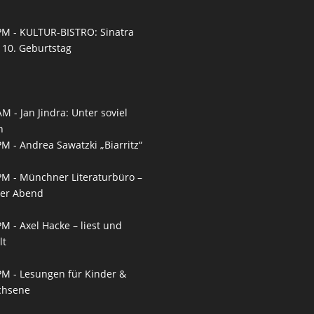
PM -
KULTUR-BISTRO: Sinatra
10. Geburtstag
AM -
Jan Jindra: Unter soviel
n
PM -
Andrea Sawatzki „Biarritz“
PM -
Münchner Literaturbüro –
ner Abend
PM -
Axel Hacke – liest und
lt
PM -
Lesungen für Kinder &
chsene